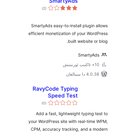
SmartyAds
ئومۇمىي
)
(2
دەرىجە
SmartyAds easy-to-install plugi
efficient monetization of your W
built website 
Smarty
 سىنالغان
RavyCode Typing
Speed Test
ئومۇمىي
)
(0
دەرىجە
Add a fast, lightweight typing
your WordPress site with real-t
CPM, accuracy tracking, and a