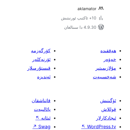
aklama
 سىنالغان
كۆرگەزمە
ئۆرنەكلەر
قىستۇرمىلار
ئەندىزە
قاتناشقان
پائالىيەت
ئىئانە
↖
↗
Swag
↖
W