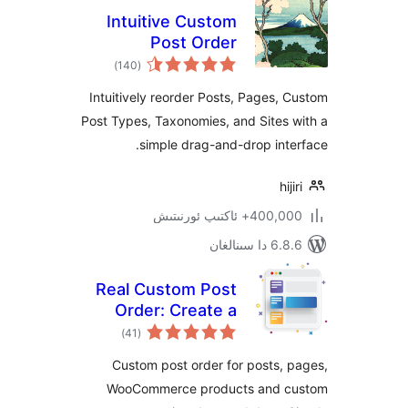
Intuitive Custom
Post Order
ئومۇمىي
)
(140
دەرىجە
Intuitively reorder Posts, Pages
Post Types, Taxonomies, and Site
simple drag-and-drop in
h
ئاكتىپ ئورنىتىش
ىنالغان
Real Custom Post
Order: Create a
ئومۇمىي
custom order for
)
(41
دەرىجە
your content
Custom post order for posts
WooCommerce products and