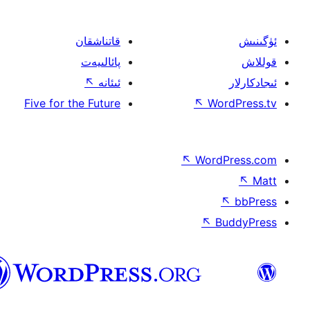
قاتناشقان
پائالىيەت
ئىئانە
↖
Five for the Future
↖
W
↖
Wor
↖
ئۇيغۇرچە