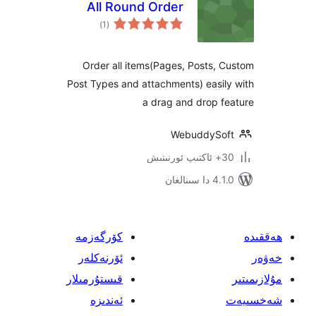
All Round Order
ئومۇمىي
)
(1
دەرىجە
Order all items(Pages, Posts
Post Types and attachments) eas
a drag and drop 
WebuddyS
نالغان
كۆرگەزمە
ئۆرنەكلەر
قىستۇرمىلار
ئەندىزە