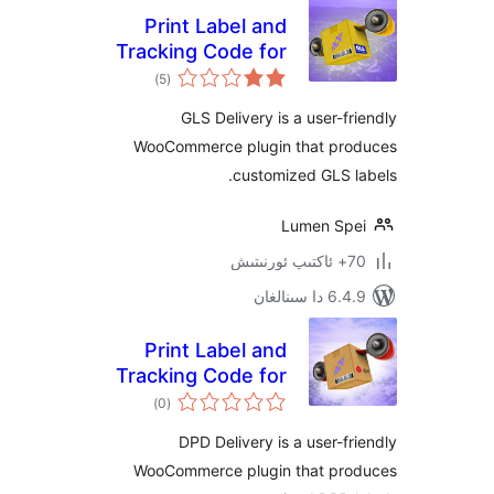
Print Label and
Tracking Code for
ئومۇمىي
GLS
)
(5
دەرىجە
GLS Delivery is a user-
WooCommerce plugin that p
customized GLS
Lumen S
ىنالغان
Print Label and
Tracking Code for
ئومۇمىي
DPD
)
(0
دەرىجە
DPD Delivery is a user-
WooCommerce plugin that p