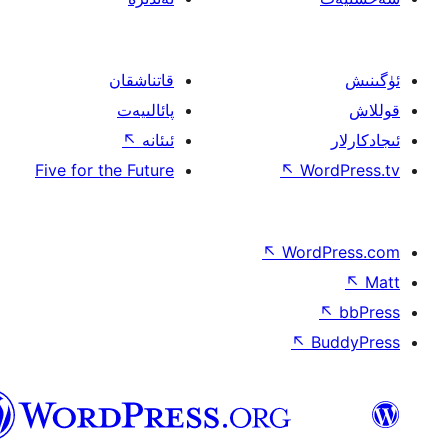
قاتناشقان
پائالىيەت
ئىئانە
↖
Five for the Future
↖
W
↖
Wor
↖
ئۇيغۇرچە