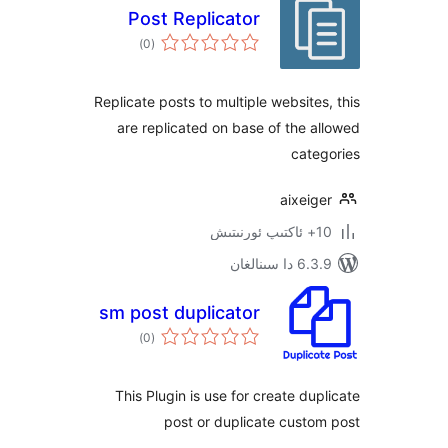
Post Replicator
ئومۇمىي
)
(0
دەرىجە
Replicate posts to multiple websit
are replicated on base of the
cat
aixe
ىنالغان
sm post duplicator
ئومۇمىي
)
(0
دەرىجە
This Plugin is use for create d
post or duplicate cus