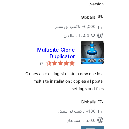
Glob
ىپ ئورنىتىش
 سىنالغان
MultiSite Clone
Duplicator
ئومۇمىي
)
(87
دەرىجە
Clones an existing site into a new 
multisite installation : copies a
settings a
Glob
ىتىش
ىنالغان