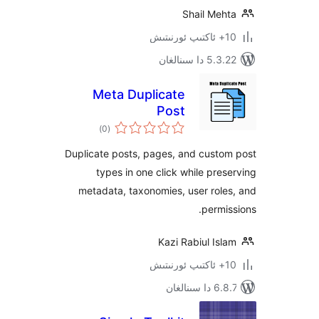
Shail Me
 سىنالغان
Meta Duplicate
Post
ئومۇمىي
)
(0
دەرىجە
Duplicate posts, pages, and cust
types in one click while pr
metadata, taxonomies, user ro
perm
Kazi Rabiul I
نالغان