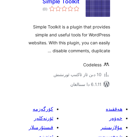
Simple Toolkit
ئومۇمىي
)
(0
دەرىجە
Simple Toolkit is a plugin that 
simple and useful tools for W
websites. With this plugin, you ca
disable comments, dup
Codel
ىنالغان
كۆرگەزمە
ئۆرنەكلەر
قىستۇرمىلار
ئەندىزە