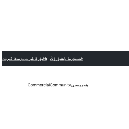
قىستۇرما تاپشۇرۇڭ
ياقتۇرغانلىرىم
تىزىمغا كىرىڭ
ھەممىسى
Community
Commercial