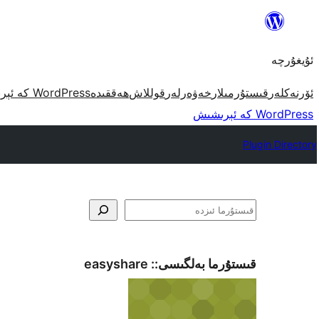
مەزمۇنغا
ئاتلاش
ئۇيغۇرچە
ئۆرنەكلەر
قىستۇرمىلار
خەۋەرلەر
قوللاش
ھەققىدە
WordPress كە ئېرىشىش
WordPress كە ئېرىشىش
Plugin Directory
ئىزدە
قىستۇرما بەلگىسى::
easyshare