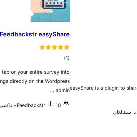
Feedbackstr easyShare
ئومۇمىي
)
(1
دەرىجە
tab or your entire survey into
ngs directly on the Wordpress
easyShare is a plugin to shar
admin …
10+ ئاكتىپ ئورنىتىش
Feedbackstr