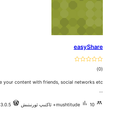
easyShare
ئومۇمىي
)
(0
دەرىجە
e your content with friends, social networks etc
…
10+ ئاكتىپ ئورنىتىش
mushtitude
3.0.5 دا سىنالغان