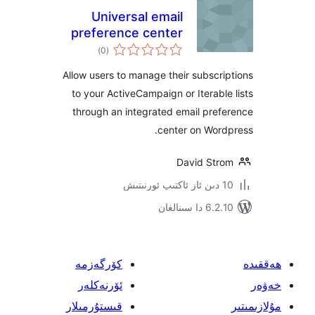
Universal email
preference center
ئومۇمىي
)
(0
دەرىجە
Allow users to manage their subsc
to your ActiveCampaign or Iterab
through an integrated email pr
center on Wo
David St
 سىنالغان
كۆرگەزمە
ئۆرنەكلەر
قىستۇرمىلار