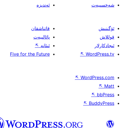
ئەندىزە
قاتناشقان
پائالىيەت
ئىئانە
↖
Five for the Future
↖
W
↖
Wor
↖
ئۇيغۇرچە