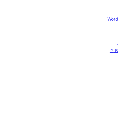
Word
↖
B