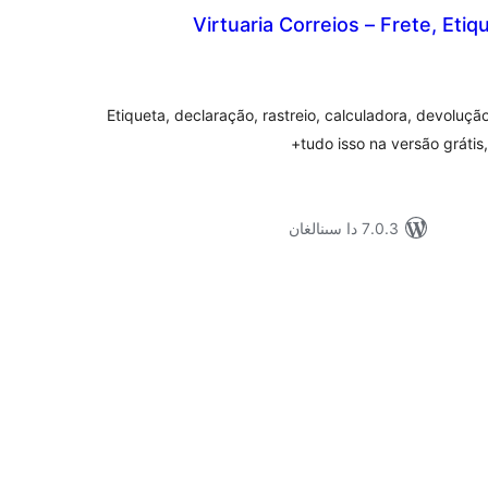
Virtuaria Correios – Frete, Etiq
مۇمىي
رىجە
Etiqueta, declaração, rastreio, calculadora, devoluç
tudo isso na versão gráti
7.0.3 دا سىنالغان