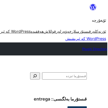
مەزمۇنغا
ئاتلاش
ئۇيغۇرچە
ئۆرنەكلەر
قىستۇرمىلار
خەۋەرلەر
قوللاش
ھەققىدە
WordPress كە ئېرىشىش
WordPress كە ئېرىشىش
Plugin Directory
ئىزدە
قىستۇرما بەلگىسى::
entrega