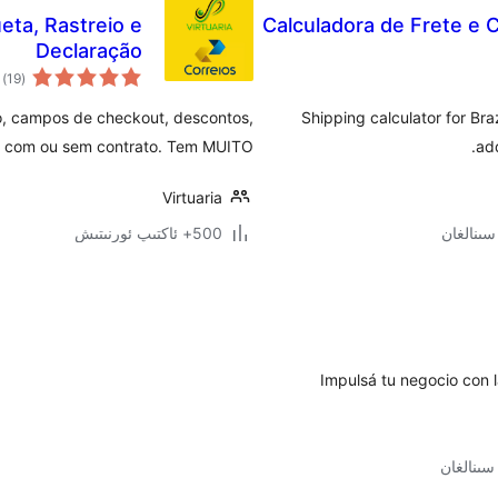
ueta, Rastreio e
Calculadora de Frete e 
Declaração
ئو
)
(19
دە
ão, campos de checkout, descontos,
Shipping calculator for Br
s, com ou sem contrato. Tem MUITO+
ad
Virtuaria
500+ ئاكتىپ ئورنىتىش
Impulsá tu negocio con la