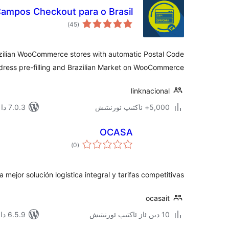
Campos Checkout para o Brasil
ئومۇمىي
)
(45
دەرىجە
azilian WooCommerce stores with automatic Postal Code
dress pre-filling and Brazilian Market on WooCommerce.
linknacional
5,000+ ئاكتىپ ئورنىتىش
7.0.3 دا سىنالغان
OCASA
ئومۇمىي
)
(0
دەرىجە
 mejor solución logística integral y tarifas competitivas
ocasait
10 دىن ئاز ئاكتىپ ئورنىتىش
6.5.9 دا سىنالغان