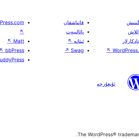
گىنىش
قاتناشقان
Press.com
للاش
پائالىيەت
↖
ادكارلار
ئىئانە
↖
Matt
↖
↖
bbPress
↗
Swag
↖
WordPress.
uddyPress
ئۇيغۇرچە
The WordPress® trademark 