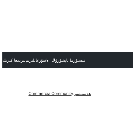
قىستۇرما تاپشۇرۇڭ
ياقتۇرغانلىرىم
تىزىمغا كىرىڭ
ھەممىسى
Community
Commercial