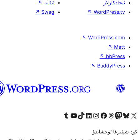
↖
ئىئانە
↗
Swag
↖
W
↖
Wor
↖
ئۇيغۇرچە
Tumblr ھېساباتىمىزنى زىيارەت قىلىڭ
YouTube قانىلىمىزنى زىيارەت قىلىڭ
TikTok ھېساباتىمىزنى زىيارەت قىلىڭ
LinkedIn ھېساباتىمىزنى زىيارەت قىلىڭ
Instagram ھېساباتىمىزنى زىيارە
Facebook بېت
Vi
كو