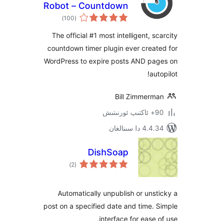
Robot – Countdown
ئومۇمىي
Timer
)
(100
دەرىجە
The official #1 most intelligent, 
countdown timer plugin ever cre
WordPress to expire posts AND p
a
Bill Zimmer
4.4.34 دا
DishSoap
ئومۇمىي
)
(2
دەرىجە
Automatically unpublish or un
post on a specified date and time
interface for ease