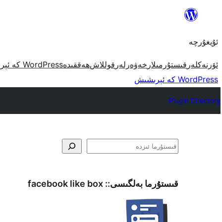
مەزمۇنغا
ئاتلاش
ئۇيغۇرچە
ئۆرنەكلەر
قىستۇرمىلار
خەۋەرلەر
قوللاش
ھەققىدە
WordPress كە ئېرىشىش
WordPress كە ئېرىشىش
Plugin Directory
ئىزدە
قىستۇرما بەلگىسى::
facebook like box