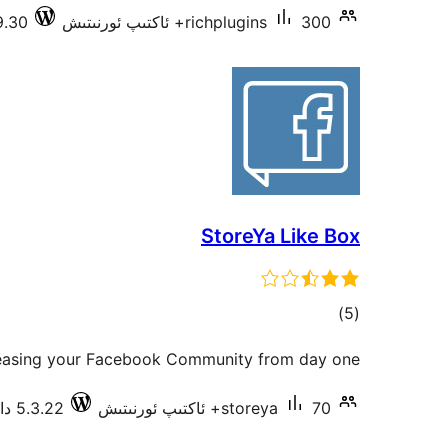
300+ ئاكتىپ ئورنىتىش
richplugins
4.9.30 دا س
StoreYa Like Box
ئومۇمىي
)
(5
دەرىجە
reasing your Facebook Community from day one!
70+ ئاكتىپ ئورنىتىش
storeya
5.3.22 دا سىنالغان