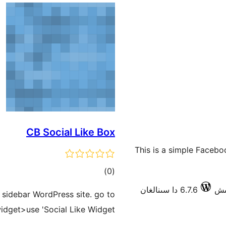
CB Social Like Box
This is a simple Facebo
ئومۇمىي
)
(0
دەرىجە
6.7.6 دا سىنالغان
 sidebar WordPress site. go to
dget>use 'Social Like Widget'