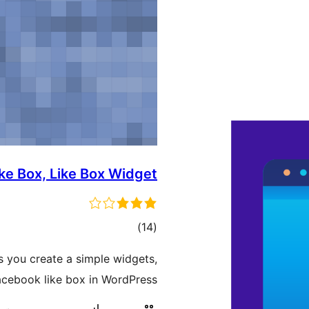
ke Box, Like Box Widget
ئومۇمىي
)
(14
دەرىجە
 you create a simple widgets,
cebook like box in WordPress.