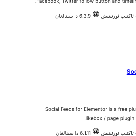
Facebook, Twitter follow button and timeli
6.3.9 دا سىنالغان
Soc
Social Feeds for Elementor is a free pl
likebox / page plugin 
6.1.11 دا سىنالغان