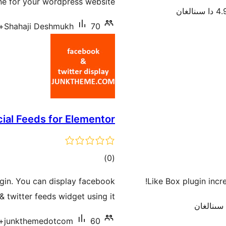
ne for your wordpress website.
ىنالغان
70+ ئاكتىپ ئورنىتىش
Shahaji Deshmukh
ial Feeds for Elementor
ئومۇمىي
)
(0
دەرىجە
ugin. You can display facebook
Like Box plugin inc
& twitter feeds widget using it.
60+ ئاكتىپ ئورنىتىش
junkthemedotcom