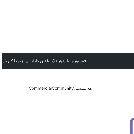
قىستۇرما تاپشۇرۇڭ
ياقتۇرغانلىرىم
تىزىمغا كىرىڭ
ھەممىسى
Community
Commercial