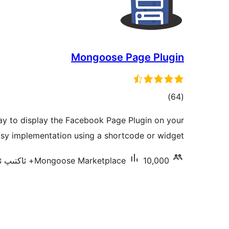
Mongoose Page Plugin
ئومۇمىي
)
(64
دەرىجە
y to display the Facebook Page Plugin on your
sy implementation using a shortcode or widget.
10,000+ ئاكتىپ ئورنىتىش
Mongoose Marketplace