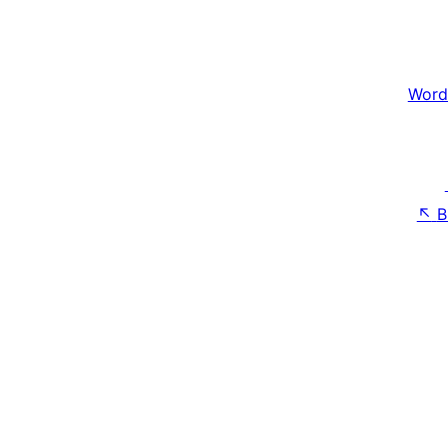
Word
↖
B