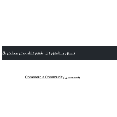
قىستۇرما تاپشۇرۇڭ
ياقتۇرغانلىرىم
تىزىمغا كىرىڭ
ھەممىسى
Community
Commercial