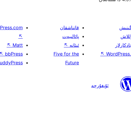
گىنىش
قاتناشقان
Press.com
للاش
پائالىيەت
↖
ادكارلار
ئىئانە
↖
Matt
↖
↖
bbPress
Five for the
↖
WordPress.
uddyPress
Future
ئۇيغۇرچە