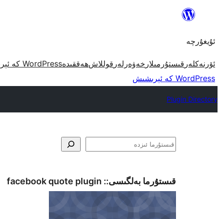
مەزمۇنغا
ئاتلاش
ئۇيغۇرچە
ئۆرنەكلەر
قىستۇرمىلار
خەۋەرلەر
قوللاش
ھەققىدە
WordPress كە ئېرىشىش
WordPress كە ئېرىشىش
Plugin Directory
ئىزدە
قىستۇرما بەلگىسى::
facebook quote plugin