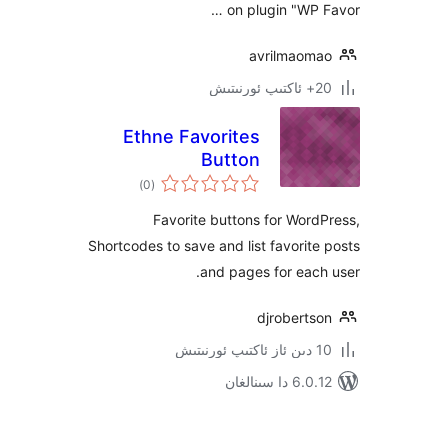
on plugin "WP
avrilmao
Ethne Favorites
Button
ئومۇمىي
)
(0
دەرىجە
Favorite buttons for Wo
Shortcodes to save and list favori
and pages for ea
djrobert
 سىنالغان