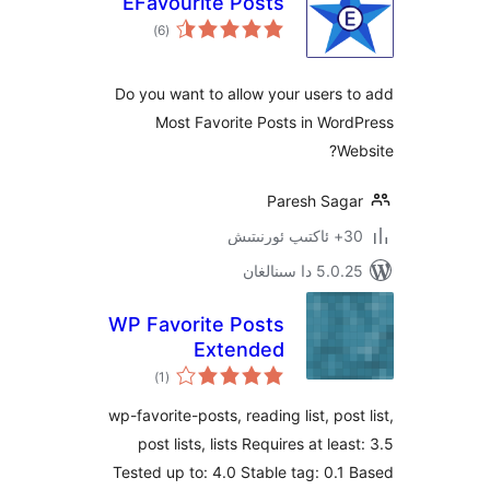
EFavourite Posts
ئومۇمىي
)
(6
دەرىجە
Do you want to allow your user
Most Favorite Posts in W
Paresh Sa
 سىنالغان
WP Favorite Posts
Extended
ئومۇمىي
)
(1
دەرىجە
wp-favorite-posts, reading list, po
post lists, lists Requires at l
Tested up to: 4.0 Stable tag: 0