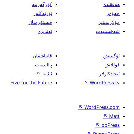
كۆرگەزمە
ئۆرنەكلەر
قىستۇرمىلار
ئەندىزە
قاتناشقان
پائالىيەت
ئىئانە
↖
Five for the Future
↖
W
↖
Wor