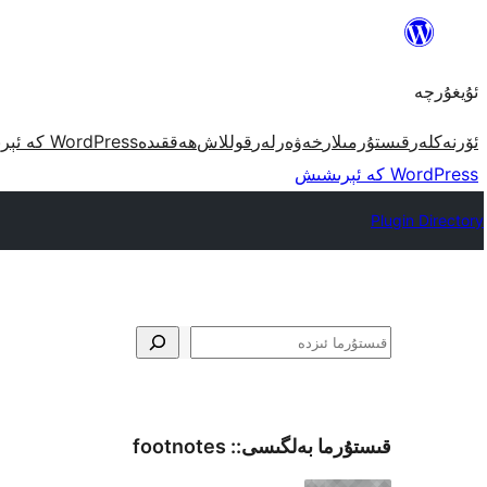
مەزمۇنغا
ئاتلاش
ئۇيغۇرچە
ئۆرنەكلەر
قىستۇرمىلار
خەۋەرلەر
قوللاش
ھەققىدە
WordPress كە ئېرىشىش
WordPress كە ئېرىشىش
Plugin Directory
ئىزدە
قىستۇرما بەلگىسى::
footnotes