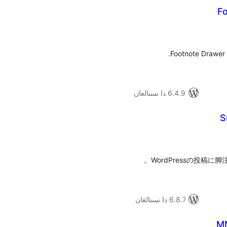
F
ۇمىي
ىجە
Footnote Drawer d
6.4.9 دا سىنالغان
S
ۇمىي
ىجە
WordPressの投稿
6.8.7 دا سىنالغان
M