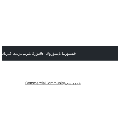
قىستۇرما تاپشۇرۇڭ
ياقتۇرغانلىرىم
تىزىمغا كىرىڭ
ھەممىسى
Community
Commercial