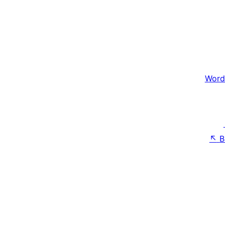
Word
↖
B