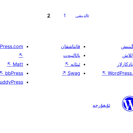
2
1
ئالدىنقى
گىنىش
قاتناشقان
Press.com
للاش
پائالىيەت
↖
ادكارلار
ئىئانە
↖
Matt
↖
↖
bbPress
↗
Swag
↖
WordPress.
uddyPress
ئۇيغۇرچە