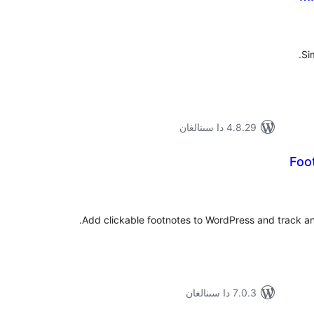
ۇمىي
ىجە
Si
4.8.29 دا سىنالغان
Foo
ۇمىي
ىجە
Add clickable footnotes to WordPress and track 
7.0.3 دا سىنالغان