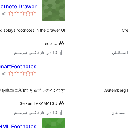
ootnote Drawer
ئوم
)
(0
دەر
isplays footnotes in the drawer UI.
Cre
solaito
10 دىن ئاز ئاكتىپ ئورنىتىش
martFootnotes
ئوم
)
(0
دەر
に脚注を簡単に追加できるプラグインです。
Gutemberg bl
Seiken TAKAMATSU
10 دىن ئاز ئاكتىپ ئورنىتىش
NML Footnotes