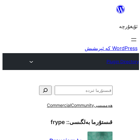
Commercial
Community
ھ
frype
قىستۇرما بەل