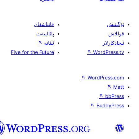
قاتناشقان
پائالىيەت
ئىئانە
↖
Five for the Future
↖
W
↖
Wor
↖
ئۇيغۇرچە