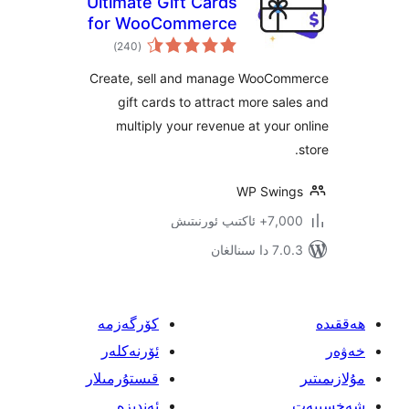
Ultimate Gift Cards
for WooCommerce
ئومۇمىي
)
(240
دەرىجە
Create, sell and manage WooC
gift cards to attract more s
multiply your revenue at you
WP Swi
پ ئورنىتىش
ىنالغان
كۆرگەزمە
ئۆرنەكلەر
قىستۇرمىلار
ئەندىزە