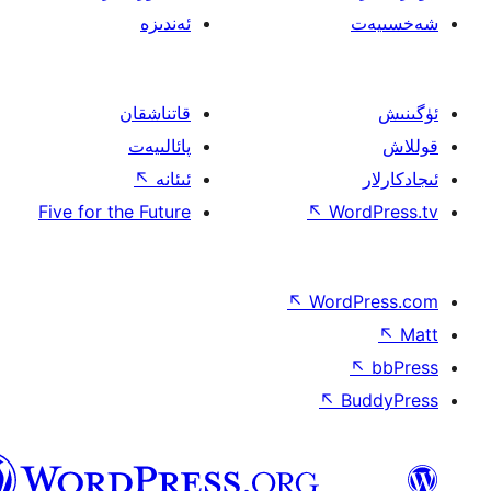
ئەندىزە
قاتناشقان
پائالىيەت
ئىئانە
↖
Five for the Future
↖
W
↖
Wor
↖
ئۇيغۇرچە