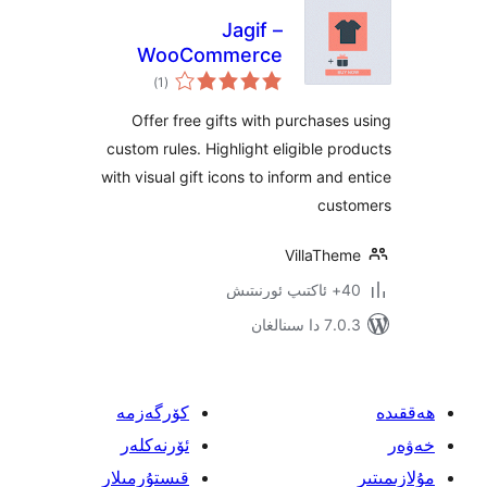
Jagif –
WooCommerce
ئومۇمىي
Free Gift
)
(1
دەرىجە
Offer free gifts with purchas
custom rules. Highlight eligible 
with visual gift icons to inform an
cu
VillaTh
ىنالغان
كۆرگەزمە
ئۆرنەكلەر
قىستۇرمىلار