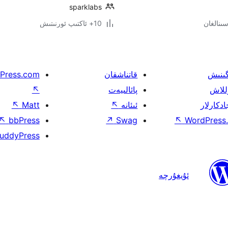
sparklabs
10+ ئاكتىپ ئورنىتىش
گىنىش
قاتناشقان
Press.com
للاش
پائالىيەت
↖
ادكارلار
ئىئانە
↖
Matt
↖
↖
bbPress
↗
Swag
↖
WordPress.
uddyPress
ئۇيغۇرچە