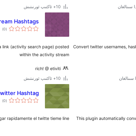
10+ ئاكتىپ ئورنىتىش
tream Hashtags
ئوم
)
(0
دەر
a link (activity search page) posted
Convert twitter usernames, hash
within the activity stream
rich! @ etiviti
10+ ئاكتىپ ئورنىتىش
witter Hashtag
ئوم
)
(0
دەر
ar rapidamente el twitte tieme line.
This plugin automatically conv