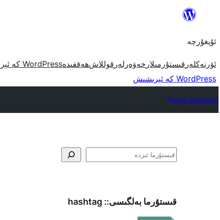
مەزمۇنغا
ئاتلاش
ئۇيغۇرچە
ئۆرنەكلەر
قىستۇرمىلار
خەۋەرلەر
قوللاش
ھەققىدە
WordPress كە ئېرىشىش
WordPress كە ئېرىشىش
Plugin Directory
ئىزدە
قىستۇرما بەلگىسى::
hashtag