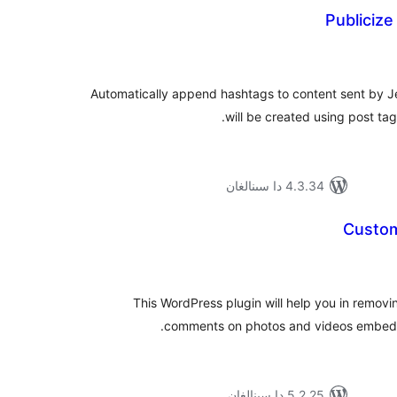
Publiciz
ۇمىي
ىجە
Automatically append hashtags to content sent by J
will be created using post ta
4.3.34 دا سىنالغان
Custom
ۇمىي
ىجە
This WordPress plugin will help you in removi
comments on photos and videos embedd
5.2.25 دا سىنالغان