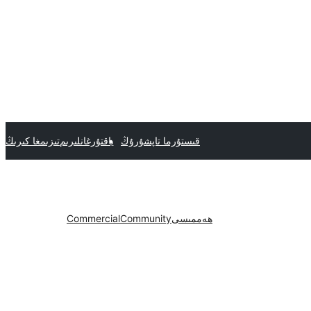
قىستۇرما تاپشۇرۇڭ
ياقتۇرغانلىرىم
تىزىمغا كىرىڭ
ھەممىسى
Community
Commercial