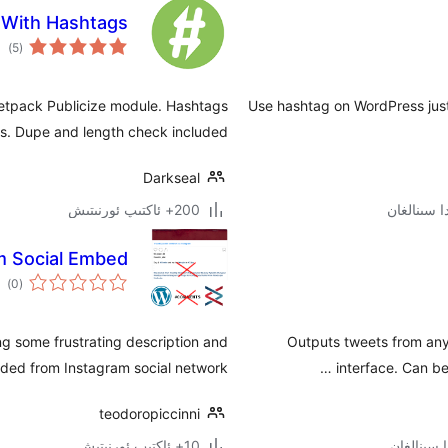
e With Hashtags
ئوم
)
(5
دەر
etpack Publicize module. Hashtags
Use hashtag on WordPress just
gs. Dupe and length check included.
Darkseal
200+ ئاكتىپ ئورنىتىش
 Social Embed
ئوم
)
(0
دەر
ng some frustrating description and
Outputs tweets from any
ed from Instagram social network.
interface. Can be
teodoropiccinni
10+ ئاكتىپ ئورنىتىش