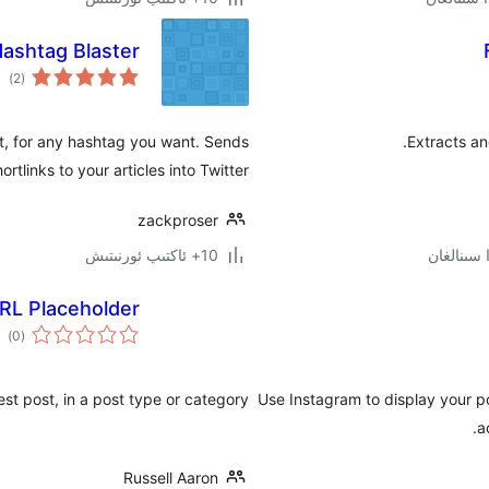
Hashtag Blaster
ئوم
)
(2
دەر
t, for any hashtag you want. Sends
Extracts an
ortlinks to your articles into Twitter!
zackproser
10+ ئاكتىپ ئورنىتىش
RL Placeholder
ئوم
)
(0
دەر
est post, in a post type or category.
Use Instagram to display your po
a
Russell Aaron