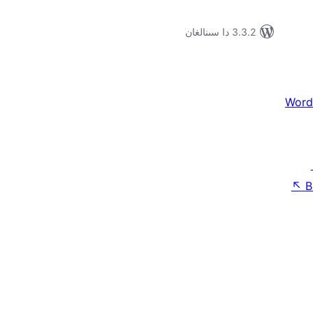
3.3.2 دا سىنالغان
Word
↖
B