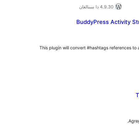
4.9.30 دا سىنالغان
BuddyPress Activity S
ۇمىي
ىجە
This plugin will convert #hashtags references to 
T
ۇمىي
ىجە
Agreg