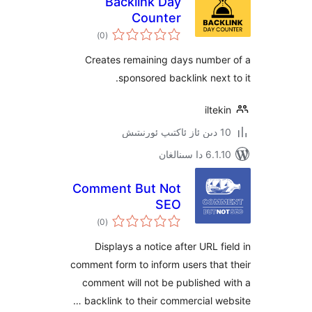
Backlink Day
Counter
ئومۇمىي
)
(0
دەرىجە
Creates remaining days numb
sponsored backlink nex
ilt
سىنالغان
Comment But Not
SEO
ئومۇمىي
)
(0
دەرىجە
Displays a notice after URL 
comment form to inform users th
comment will not be publishe
backlink to their commercial w