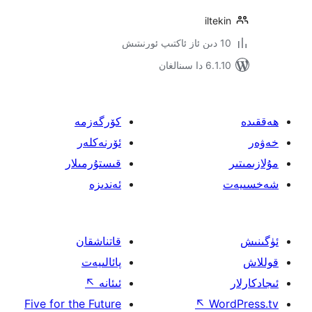
ilt
سىنالغان
كۆرگەزمە
ئۆرنەكلەر
قىستۇرمىلار
ئەندىزە
قاتناشقان
پائالىيەت
ئىئانە
↖
Five for the Future
↖
W