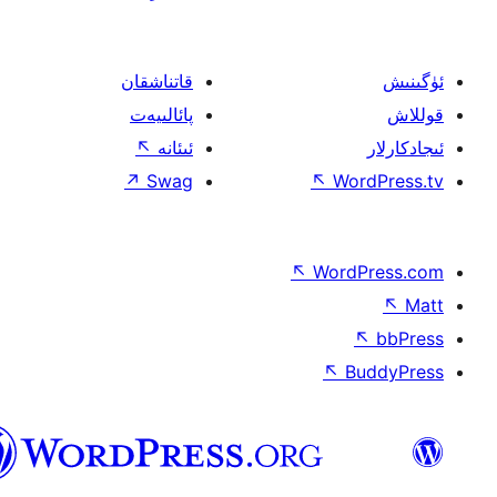
قاتناشقان
پائالىيەت
ئىئانە
↖
↗
Swag
↖
W
↖
Wor
↖
ئۇيغۇرچە