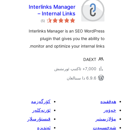
Interlinks Manager
– Internal Links
ئومۇمىي
Optimizer
)
(5
دەرىجە
Interlinks Manager is an SEO Wo
plugin that gives you the ab
monitor and optimize your interna
DA
پ ئورنىتىش
ىنالغان
كۆرگەزمە
ئۆرنەكلەر
قىستۇرمىلار
ئەندىزە