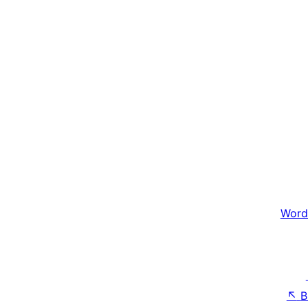
Word
↖
B