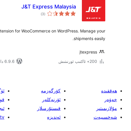
J&T Express Malaysia
ئومۇمىي
)
(3
دەرىجە
l extension for WooCommerce on WordPress. Manage your
shipments easily.
jtexpress
200+ ئاكتىپ ئورنىتىش
6.9.6 دا سىنالغان
ھەققىدە
كۆرگەزمە
ئۈ
خەۋەر
ئۆرنەكلەر
قو
مۇلازىمىتىر
قىستۇرمىلار
ئىج
شەخسىيەت
ئەندىزە
tv