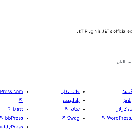
J&T Plugin is J&T's officia
گىنىش
قاتناشقان
Press.com
للاش
پائالىيەت
↖
ادكارلار
ئىئانە
↖
Matt
↖
↖
bbPress
↗
Swag
↖
WordPress.
uddyPress