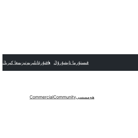
قىستۇرما تاپشۇرۇڭ
ياقتۇرغانلىرىم
تىزىمغا كىرىڭ
ھەممىسى
Community
Commercial