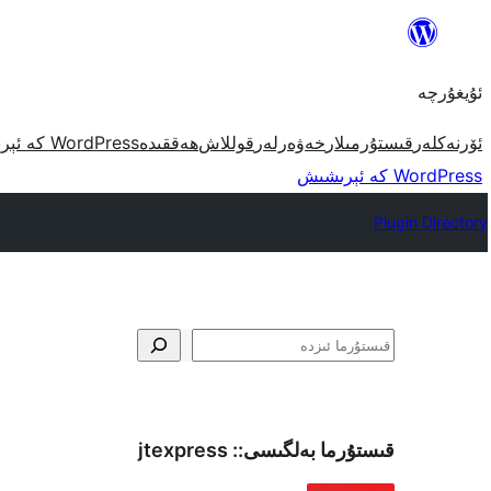
مەزمۇنغا
ئاتلاش
ئۇيغۇرچە
ئۆرنەكلەر
قىستۇرمىلار
خەۋەرلەر
قوللاش
ھەققىدە
WordPress كە ئېرىشىش
WordPress كە ئېرىشىش
Plugin Directory
ئىزدە
قىستۇرما بەلگىسى::
jtexpress