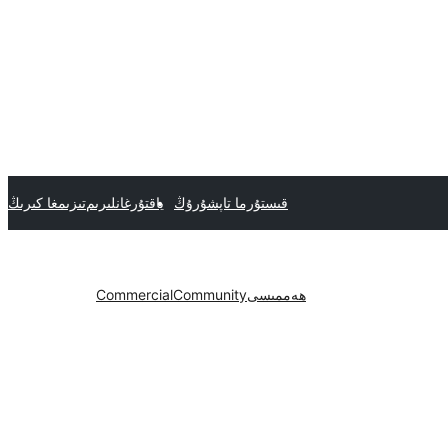
قىستۇرما تاپشۇرۇڭ
ياقتۇرغانلىرىم
تىزىمغا كىرىڭ
ھەممىسى
Community
Commercial