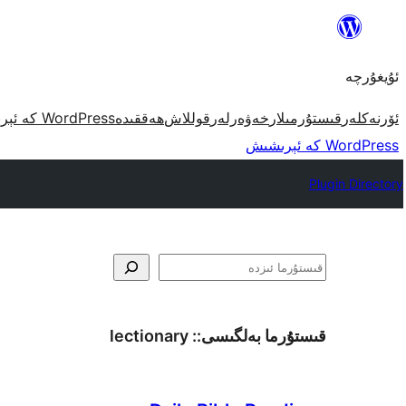
مەزمۇنغا
ئاتلاش
ئۇيغۇرچە
ئۆرنەكلەر
قىستۇرمىلار
خەۋەرلەر
قوللاش
ھەققىدە
WordPress كە ئېرىشىش
WordPress كە ئېرىشىش
Plugin Directory
ئىزدە
قىستۇرما بەلگىسى::
lectionary