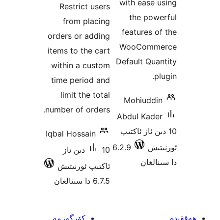
with eas
Restrict users
the po
from placing
features
orders or adding
WooCom
items to the cart
Default Q
within a custom
time period and
limit the total
Mohiud
number of orders.
Abdul Ka
 ئاز ئاكتىپ
Iqbal Hossain
ش
6.2.9
10 دىن ئاز
غان
ئاكتىپ ئورنىتىش
6.7.5 دا سىنالغان
كۆرگەزمە