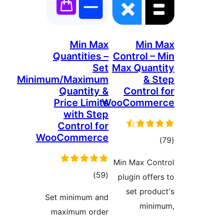
Min Max
Mi
Quantities –
Control 
Set
Max Qua
Minimum/Maximum
&
Quantity &
Contr
Price Limits
WooComm
with Step
Control for
WooCommerce
ۇمىي
جە
Min Max C
ئومۇمىي
)
(59
plugin of
دەرىجە
set pr
Set minimum and
mi
maximum order