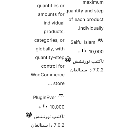
ma
quantities or
quantity a
amounts for
of each p
individual
indiv
products,
categories, or
Saiful Is
globally, with
10,000+
quantity-step
ئورنىتىش
control for
WooCommerce
store …
PluginEver
10,000+
ئاكتىپ ئورنىتىش
7.0.2 دا سىنالغان