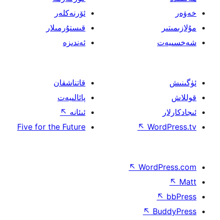
ئۆرنەكلەر
قىستۇرمىلار
ئەندىزە
قاتناشقان
پائالىيەت
ئىئانە
↖
Five for the Future
↖
W
↖
Wor
↖