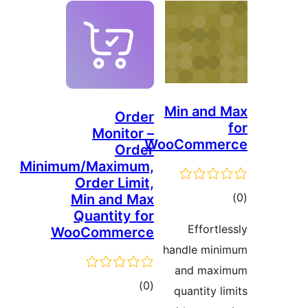
Min an
Order
Monitor –
WooComm
Order
Minimum/Maximum,
Order Limit,
ىي
Min and Max
Quantity for
ە
Effor
WooCommerce
handle m
and ma
ئومۇمىي
)
(0
quantity
دەرىجە