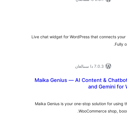
ۇمىي
ىجە
Live chat widget for WordPress that connects your 
Fully 
7.0.3 دا سىنالغان
Maika Genius — AI Content & Chatbo
and Gemini fo
ۇمىي
ىجە
Maika Genius is your one-stop solution for using 
WooCommerce shop, boost 