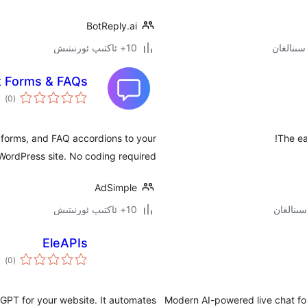
BotReply.ai
10+ ئاكتىپ ئورنىتىش
t Forms & FAQs
ئوم
)
(0
دەر
forms, and FAQ accordions to your
The ea
WordPress site. No coding required.
AdSimple
10+ ئاكتىپ ئورنىتىش
EleAPIs
ئوم
)
(0
دەر
GPT for your website. It automates
Modern AI-powered live chat fo