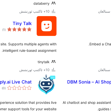
databerry
10+ ئاكتىپ ئورنىتىش
Tiny Talk
ئوم
)
(1
دەر
site. Supports multiple agents with
Embed a Chat
intelligent rule-based assignment.
tinytalk
10+ ئاكتىپ ئورنىتىش
ply.ai Live Chat
DBM Sonia – AI Sho
ئوم
)
(0
دەر
perience solution that provides live
AI chatbot and shop assista
mer support tools for your website.
guides 