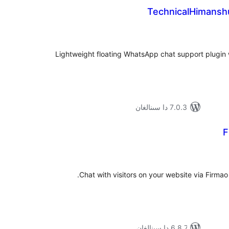
TechnicalHimansh
ۇمىي
ىجە
Lightweight floating WhatsApp chat support plugin 
7.0.3 دا سىنالغان
F
ۇمىي
ىجە
6.8.7 دا سىنالغان