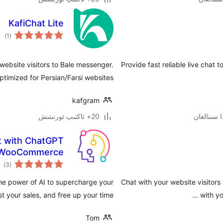
KafiChat Lite
ئوم
)
(1
دەر
website visitors to Bale messenger.
Provide fast reliable live chat
optimized for Persian/Farsi websites.
kafgram
20+ ئاكتىپ ئورنىتىش
t with ChatGPT
r WooCommerce
ئوم
)
(3
دەر
the power of AI to supercharge your
Chat with your website visitors
your sales, and free up your time.
with yo
Tom