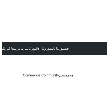
قىستۇرما تاپشۇرۇڭ
ياقتۇرغانلىرىم
تىزىمغا كىرىڭ
ھەممىسى
Community
Commercial