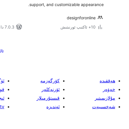
support, and customizable appearance.
designforonline
10+ ئاكتىپ ئورنىتىش
7.0.3 دا سىنالغان
يازمىنى
بەتكە
ئال
ئايرىش
ھەققىدە
كۆرگەزمە
ئۈ
خەۋەر
ئۆرنەكلەر
قو
مۇلازىمىتىر
قىستۇرمىلار
ئىج
شەخسىيەت
ئەندىزە
tv