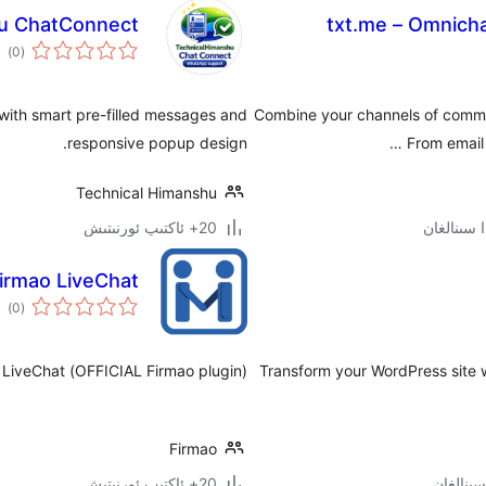
u ChatConnect
txt.me – Omnicha
ئوم
)
(0
دەر
with smart pre-filled messages and
Combine your channels of commu
responsive popup design.
From email 
Technical Himanshu
20+ ئاكتىپ ئورنىتىش
irmao LiveChat
ئوم
)
(0
دەر
(OFFICIAL Firmao plugin) Chat with visitors on your website via Firmao LiveChat.
Transform your WordPress site 
Firmao
20+ ئاكتىپ ئورنىتىش