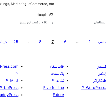
kings, Marketing, eCommerce, etc.
eleapis
10+ ئاكتىپ ئورنىتىش
25
8
7
6
1
دىنقى
…
…
كېيىن
گىنىش
قاتناشقان
Press.com
للاش
پائالىيەت
↖
ادكارلار
ئىئانە
↖
Matt
↖
↖
bbPress
Five for the
↖
WordPress.
uddyPress
Future