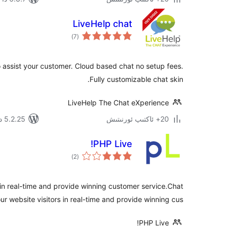
LiveHelp chat
ئومۇمىي
)
(7
دەرىجە
 to assist your customer. Cloud based chat no setup fees.
Fully customizable chat skin.
LiveHelp The Chat eXperience
20+ ئاكتىپ ئورنىتىش
5.2.25 دا سىنالغان
PHP Live!
ئومۇمىي
)
(2
دەرىجە
 in real-time and provide winning customer service.Chat
ur website visitors in real-time and provide winning cus …
PHP Live!