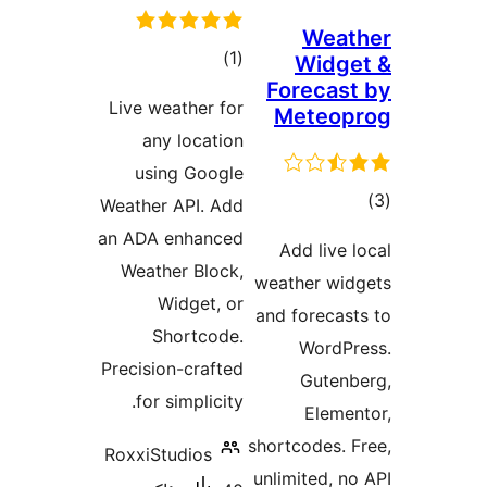
We
ئومۇمىي
)
(1
Wid
Foreca
دەرىجە
Live weather for
Meteo
any location
using Google
ىي
Weather API. Add
ە
an ADA enhanced
Add liv
Weather Block,
weather w
Widget, or
and forec
Shortcode.
Word
Precision-crafted
Gute
for simplicity.
Elem
shortcodes
RoxxiStudios
unlimited,