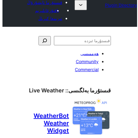
قىستۇرما تاپشۇرۇڭ
ياقتۇرغانلىرىم
تىزىمغا كىرىڭ
ەممىسى
Communit
Commerci
ما بەلگىسى::
Live Weather
WeatherBot
Weather
Widget