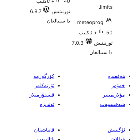
40+ ئاكتىپ
ئورنىتىش
6.8.7
دا سىنالغان
meteop
50+ ئاكتىپ
ش
7.0.3
غان
كۆرگەزمە
ئۆرنەكلەر
قىستۇرمىلار
ئەندىزە
قاتناشقان
پائالىيەت