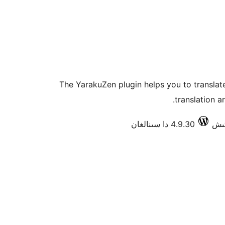
The YarakuZen plugin helps you to translat
translation a
4.9.30 دا سىنالغان