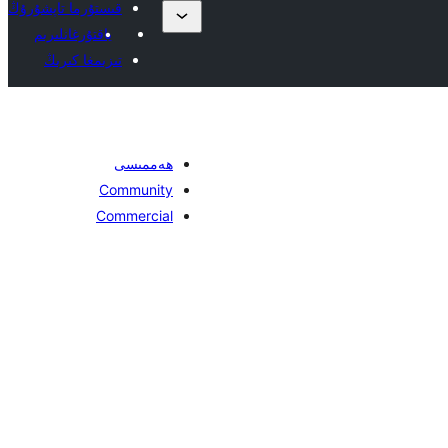
قىستۇرما تاپشۇرۇڭ
ياقتۇرغانلىرىم
تىزىمغا كىرىڭ
ھەممىسى
Community
Commercial