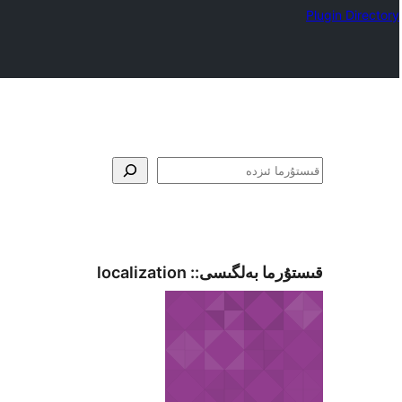
Plugin Directory
ئىزدە
قىستۇرما بەلگىسى::
localization