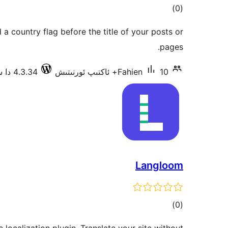
ئومۇمىي
)
(0
دەرىجە
a country flag before the title of your posts or
pages.
10+ ئاكتىپ ئورنىتىش
Fahien
4.3.34 دا سىنالغان
Langloom
ئومۇمىي
)
(0
دەرىجە