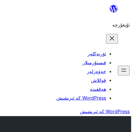
مەزمۇنغا
ئاتلاش
ئۇيغۇرچە
ئۆرنەكلەر
قىستۇرمىلار
خەۋەرلەر
قوللاش
ھەققىدە
WordPress كە ئېرىشىش
WordPress كە ئېرىشىش