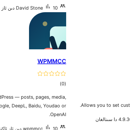
10 دىن ئاز ئاكتىپ ئورنىتىش
David Stone
WPMMCC
ئومۇمىي
)
(0
دەرىجە
rdPress — posts, pages, media,
Allows you to set custo
gle, DeepL, Baidu, Youdao or
OpenAI.
4.9 دا سىنالغان
10 دىن ئاز ئاكتىپ ئورنىتىش
wpmmcc