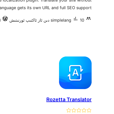
localization plugin. Translate your site without
language gets its own URL and full SEO support.
10 دىن ئاز ئاكتىپ ئورنىتىش
simplelang
.3
Rozetta Translator