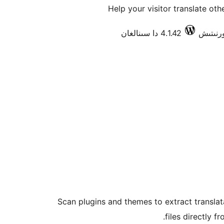
Help your visitor translate ot
4.1.42 دا سىنالغان
Scan plugins and themes to extract transla
files directly 