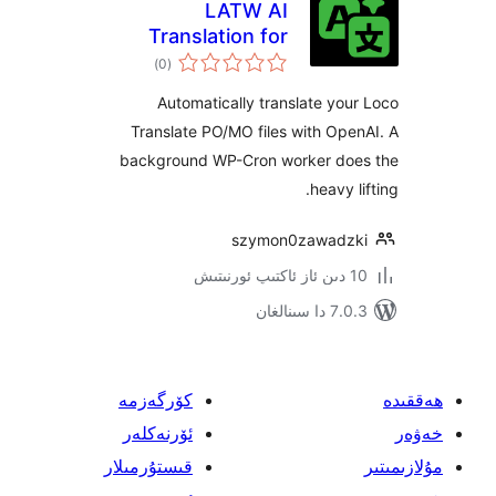
LATW AI
Translation for
ئومۇمىي
Loco Translate
)
(0
دەرىجە
Automatically translate y
Translate PO/MO files with O
background WP-Cron worker d
heavy
szymon0zawad
ىنالغان
كۆرگەزمە
ئۆرنەكلەر
قىستۇرمىلار