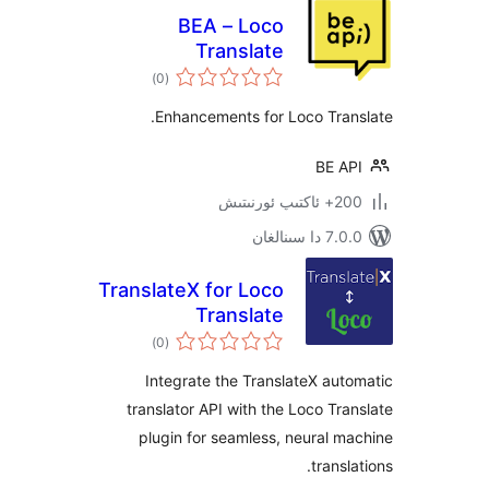
BEA – Loco
Translate
ئومۇمىي
Enhancements
)
(0
دەرىجە
Enhancements for Loco Tr
BE 
ىتىش
ىنالغان
TranslateX for Loco
Translate
ئومۇمىي
)
(0
دەرىجە
Integrate the TranslateX a
translator API with the Loco T
plugin for seamless, neural
tran