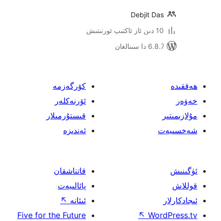
Debjit 
نالغان
كۆرگەزمە
ئۆرنەكلەر
قىستۇرمىلار
ئەندىزە
قاتناشقان
پائالىيەت
ئىئانە
↖
Five for the Future
↖
W