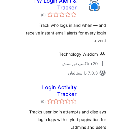
TW Login Alert &
Tracker
ئومۇمىي
)
(0
دەرىجە
Track who logs in and whe
receive instant email alerts for eve
Technology Wis
ىنالغان
Login Activity
Tracker
ئومۇمىي
)
(0
دەرىجە
Tracks user login attempts and 
login logs with styled pagina
admins an