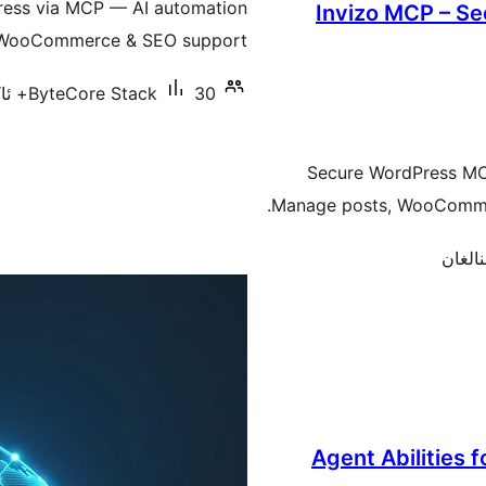
ress via MCP — AI automation
Invizo MCP – Se
, WooCommerce & SEO support.
30+ ئاكتىپ ئورنىتىش
ByteCore Stack
Secure WordPress MCP
Manage posts, WooCommerc
Agent Abilities 