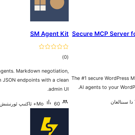
SM Agent Kit
Secure MCP Server fo
ئومۇمىي
)
(0
دەرىجە
agents. Markdown negotiation,
The #1 secure WordPress M
wn JSON endpoints with a clean
AI agents to your WordPr
admin UI.
60+ ئاكتىپ ئورنىتىش
Mo