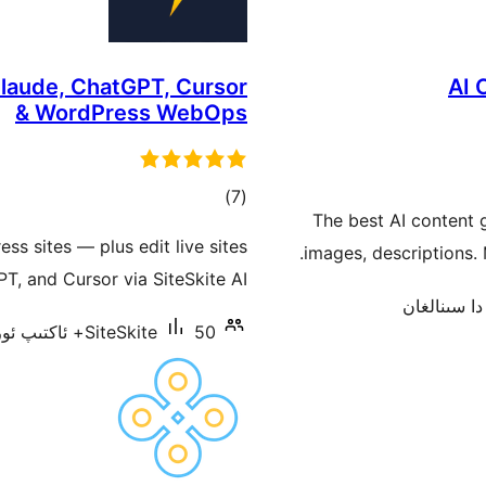
Claude, ChatGPT, Cursor
AI 
& WordPress WebOps
ئومۇمىي
)
(7
The best AI content
دەرىجە
s sites — plus edit live sites
images, descriptions. 
T, and Cursor via SiteSkite AI.
50+ ئاكتىپ ئورنىتىش
SiteSkite