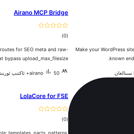
Airano MCP Bridge
ئومۇمىي
)
(0
دەرىجە
routes for SEO meta and raw-
Make your WordPress site 
at bypass upload_max_filesize.
known endp
50+ ئاكتىپ ئورنىتىش
airano
LolaCore for FSE
ئومۇمىي
)
(0
دەرىجە
la: templates, parts, patterns,