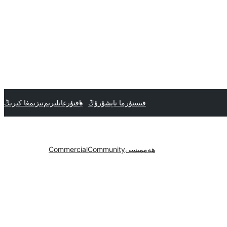
قىستۇرما تاپشۇرۇڭ
ياقتۇرغانلىرىم
تىزىمغا كىرىڭ
ھەممىسى
Community
Commercial