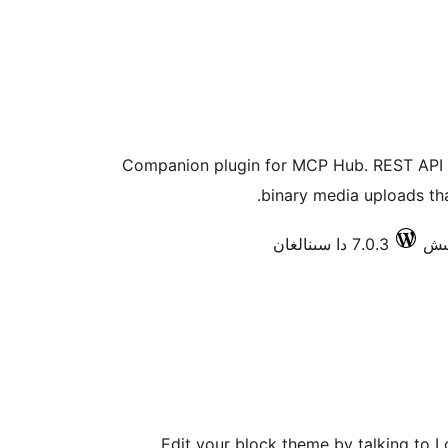
Companion plugin for MCP Hub. REST API 
binary media uploads th
7.0.3 دا سىنالغان
Edit your block theme by talking to Lo