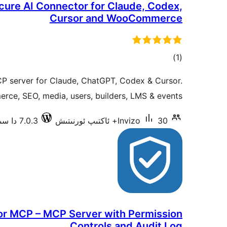
cure AI Connector for Claude, Codex,
Cursor and WooCommerce
ئومۇمىي
)
(1
دەرىجە
 server for Claude, ChatGPT, Codex & Cursor.
e, SEO, media, users, builders, LMS & events.
30+ ئاكتىپ ئورنىتىش
Invizo
7.0.3 دا سىنالغان
for MCP – MCP Server with Permission
Controls and Audit Log