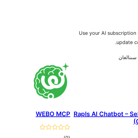
Use your AI subscription
update co
WEBO MCP
Rapls AI Chatbot – S
(
ئومۇمىي
)
(0