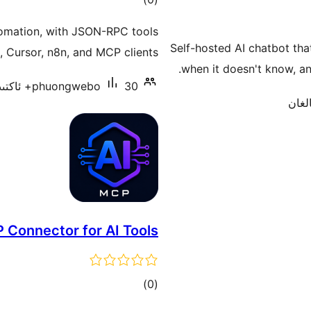
دەرىجە
omation, with JSON-RPC tools
Self-hosted AI chatbot th
 Cursor, n8n, and MCP clients.
when it doesn't know, and
30+ ئاكتىپ ئورنىتىش
phuongwebo
 Connector for AI Tools
ئومۇمىي
)
(0
دەرىجە