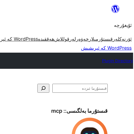
مەزمۇنغا
ئاتلاش
ئۇيغۇرچە
ئۆرنەكلەر
قىستۇرمىلار
خەۋەرلەر
قوللاش
ھەققىدە
WordPress كە ئېرىشىش
WordPress كە ئېرىشىش
Plugin Directory
ئىزدە
قىستۇرما بەلگىسى::
mcp