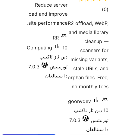
Reduce server
ىي
load and improve
ە
site performance.
R2 offload
and media 
RR
cle
Computing
10
scann
دىن ئاز ئاكتىپ
missing va
ئورنىتىش
7.0.3
stale UR
دا سىنالغان
orphan files
no monthl
goonydev
 ئاز ئاكتىپ
ش
7.0.3
غان