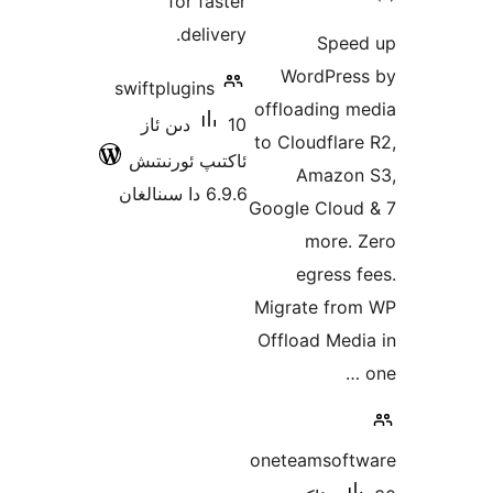
for faster
ە
delivery.
Sp
WordPr
swiftplugins
offloading
10 دىن ئاز
to Cloudfl
ئاكتىپ ئورنىتىش
Amaz
6.9.6 دا سىنالغان
Google Clo
more
egres
Migrate f
Offload M
oneteamso