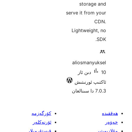
stora
serve it fr
Lightwei
aliosman
1 دىن ئاز
ئورنىتىش
كۆرگەزمە
ئۆرنەكلەر
قىستۇرمىلار