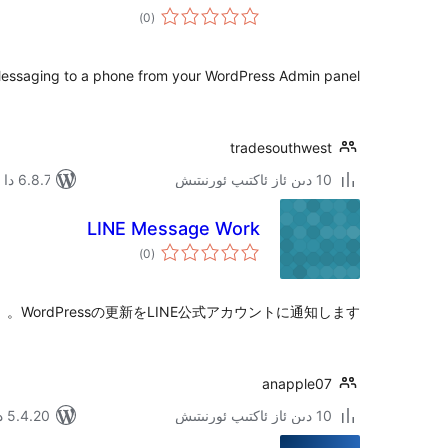
ئومۇمىي
)
(0
دەرىجە
essaging to a phone from your WordPress Admin panel.
tradesouthwest
10 دىن ئاز ئاكتىپ ئورنىتىش
6.8.7 دا سىنالغان
LINE Message Work
ئومۇمىي
)
(0
دەرىجە
WordPressの更新をLINE公式アカウントに通知します。
anapple07
10 دىن ئاز ئاكتىپ ئورنىتىش
5.4.20 دا سىنالغان