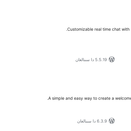
ۇمىي
ىجە
Customizable real time chat wit
5.5.19 دا سىنالغان
ۇمىي
ىجە
A simple and easy way to create a welcom
6.3.9 دا سىنالغان