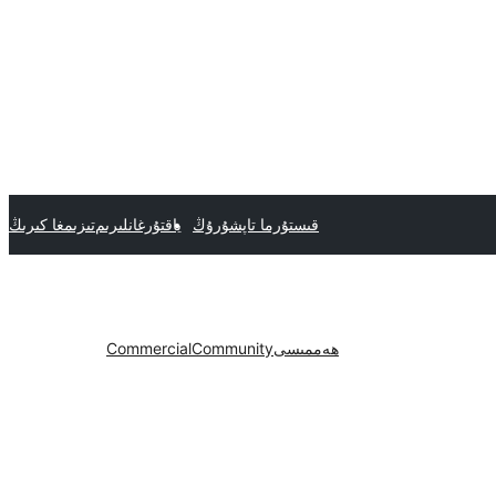
قىستۇرما تاپشۇرۇڭ
ياقتۇرغانلىرىم
تىزىمغا كىرىڭ
ھەممىسى
Community
Commercial