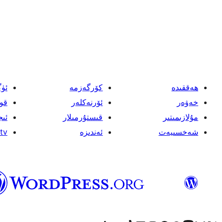
يازمىنى
بەتكە
ئايرىش
ھەققىدە
كۆرگەزمە
ئۈ
خەۋەر
ئۆرنەكلەر
قو
مۇلازىمىتىر
قىستۇرمىلار
ئىج
شەخسىيەت
ئەندىزە
tv