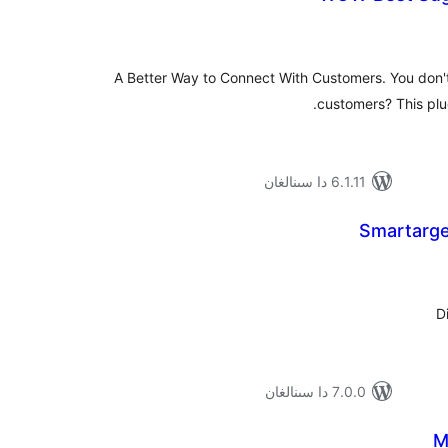
ۇمىي
ىجە
A Better Way to Connect With Customers. You don't
customers? This plug
6.1.11 دا سىنالغان
Smartarge
ۇمىي
ىجە
D
7.0.0 دا سىنالغان
M