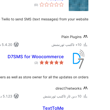
ئومۇمىي
)
(0
دەرىجە
 Twilio to send SMS (text messages) from your website!
Plain Plugins
10+ ئاكتىپ ئورنىتىش
5.4.20 دا سىنالغان
D7SMS for Woocommerce
ئومۇمىي
)
(2
دەرىجە
s as well as store owner for all the updates on orders .
direct7networks
10 دىن ئاز ئاكتىپ ئورنىتىش
5.1.23 دا سىنالغان
TextToMe