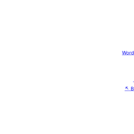
Word
↖
B