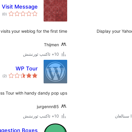
t Visit Message
ئوم
)
(0
دەر
sits your weblog for the first time.
Display your Yaho
Thijmen
10+ ئاكتىپ ئورنىتىش
WP Tour
ئوم
)
(2
دەر
ss Tour with handy dandy pop ups
jurgennn85
10+ ئاكتىپ ئورنىتىش
gestion Boxes