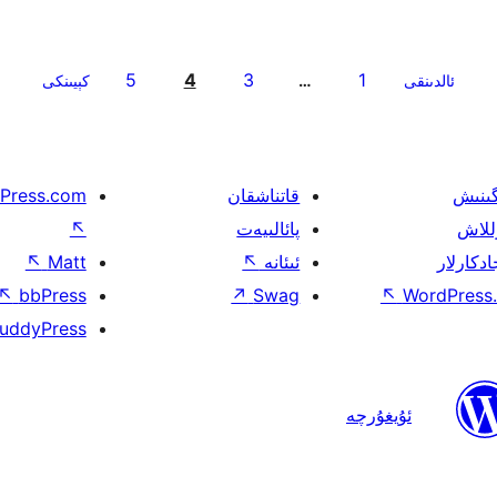
5
4
3
1
ئالدىنقى
…
كېيىنكى
گىنىش
قاتناشقان
Press.com
للاش
پائالىيەت
↖
ادكارلار
ئىئانە
↖
Matt
↖
↖
bbPress
↗
Swag
↖
WordPress.
uddyPress
ئۇيغۇرچە