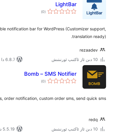
LightBar
ئومۇمىي
)
(0
دەرىجە
ble notification bar for WordPress (Customizer support,
translation ready).
rezaadev
10 دىن ئاز ئاكتىپ ئورنىتىش
6.8.7 دا سىنالغان
Bomb – SMS Notifier
ئومۇمىي
)
(0
دەرىجە
order notification, custom order sms, send quick sms.
redq
10 دىن ئاز ئاكتىپ ئورنىتىش
5.5.19 دا سىنالغان