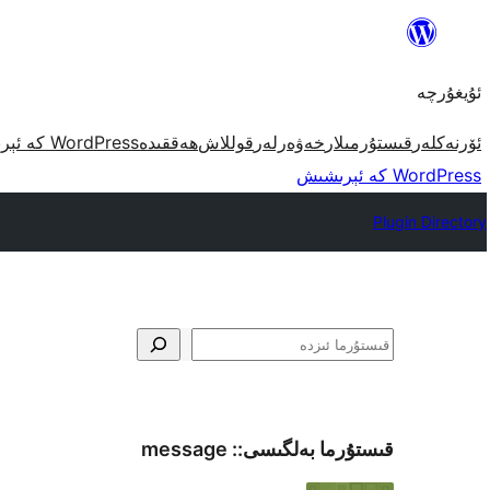
مەزمۇنغا
ئاتلاش
ئۇيغۇرچە
ئۆرنەكلەر
قىستۇرمىلار
خەۋەرلەر
قوللاش
ھەققىدە
WordPress كە ئېرىشىش
WordPress كە ئېرىشىش
Plugin Directory
ئىزدە
قىستۇرما بەلگىسى::
message