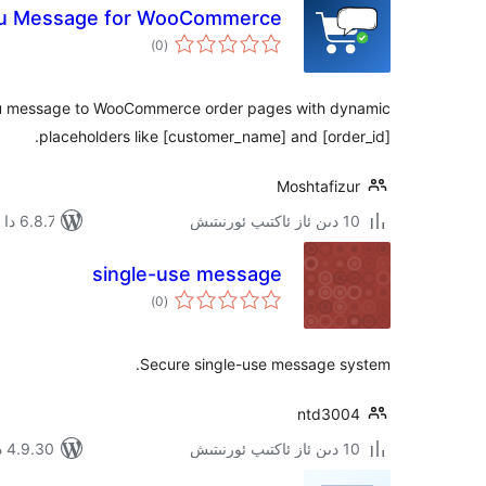
u Message for WooCommerce
ئومۇمىي
)
(0
دەرىجە
u message to WooCommerce order pages with dynamic
placeholders like [customer_name] and [order_id].
Moshtafizur
10 دىن ئاز ئاكتىپ ئورنىتىش
6.8.7 دا سىنالغان
single-use message
ئومۇمىي
)
(0
دەرىجە
Secure single-use message system.
ntd3004
10 دىن ئاز ئاكتىپ ئورنىتىش
4.9.30 دا سىنالغان