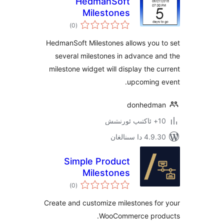
HedmanSoft
Milestones
ئومۇمىي
)
(0
دەرىجە
HedmanSoft Milestones allows you
several milestones in advance
milestone widget will display the
upcoming
donhed
 سىنالغان
Simple Product
Milestones
ئومۇمىي
)
(0
دەرىجە
Create and customize milestones 
WooCommerce pr