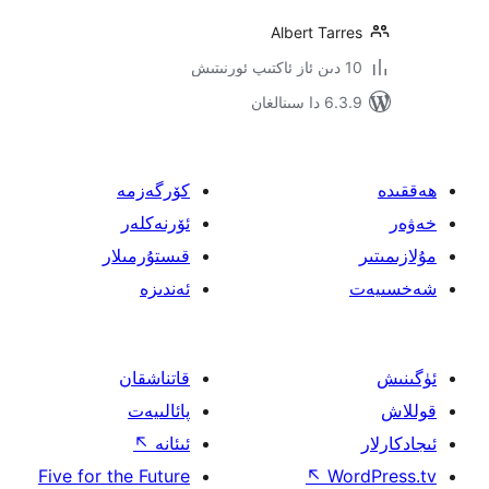
Albert Ta
ىنالغان
كۆرگەزمە
ئۆرنەكلەر
قىستۇرمىلار
ئەندىزە
قاتناشقان
پائالىيەت
ئىئانە
↖
Five for the Future
↖
W