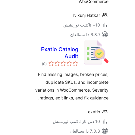
WooCom
Nikunj Hat
نالغان
Exatio Catalog
Audit
ئومۇمىي
)
(0
دەرىجە
Find missing images, broken
duplicate SKUs, and inc
variations in WooCommerce. S
ratings, edit links, and fix g
exa
ىنالغان