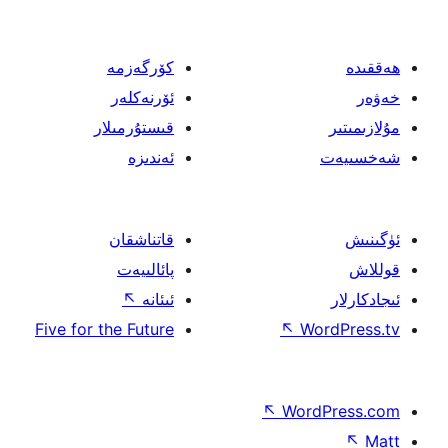
كۆرگەزمە
ئۆرنەكلەر
قىستۇرمىلار
ئەندىزە
قاتناشقان
پائالىيەت
ئىئانە
↖
Five for the Future
↖
W
↖
Wor