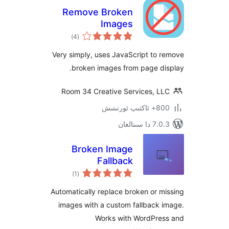
Remove Broken
Images
ئومۇمىي
)
(4
دەرىجە
Very simply, uses JavaScript t
broken images from page d
Room 34 Creative Services, 
نىتىش
ىنالغان
Broken Image
Fallback
ئومۇمىي
)
(1
دەرىجە
Automatically replace broken or
images with a custom fallbac
Works with WordPr