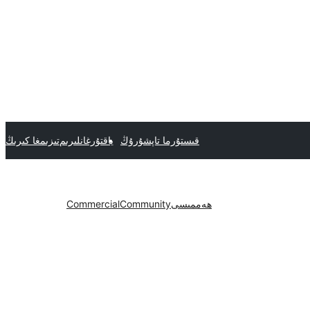
قىستۇرما تاپشۇرۇڭ
ياقتۇرغانلىرىم
تىزىمغا كىرىڭ
ھەممىسى
Community
Commercial