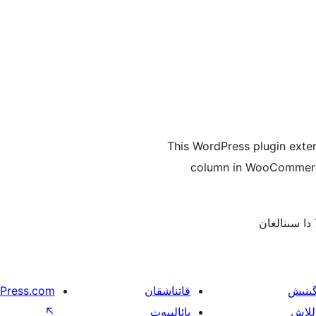
This WordPress plugin exte
column in WooCommerc
گىنىش
قاتناشقان
Press.com
للاش
پائالىيەت
↖