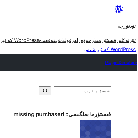
مەزمۇنغا
ئاتلاش
ئۇيغۇرچە
ئۆرنەكلەر
قىستۇرمىلار
خەۋەرلەر
قوللاش
ھەققىدە
WordPress كە ئېرىشىش
WordPress كە ئېرىشىش
Plugin Directory
ئىزدە
قىستۇرما بەلگىسى::
missing purchased