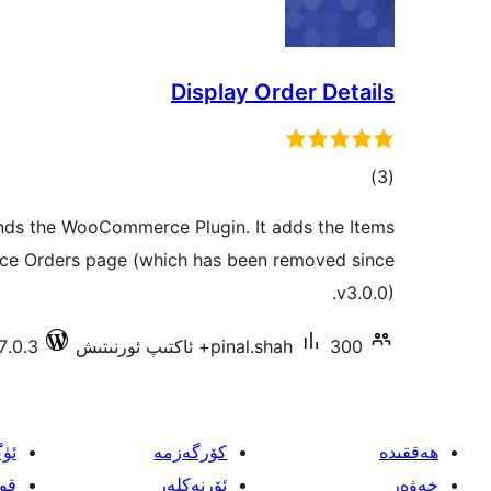
Display Order Details
ئومۇمىي
)
(3
دەرىجە
nds the WooCommerce Plugin. It adds the Items
e Orders page (which has been removed since
v3.0.0).
300+ ئاكتىپ ئورنىتىش
pinal.shah
7.0.3 دا سىنالغان
ھەققىدە
كۆرگەزمە
ئۈ
خەۋەر
ئۆرنەكلەر
قو