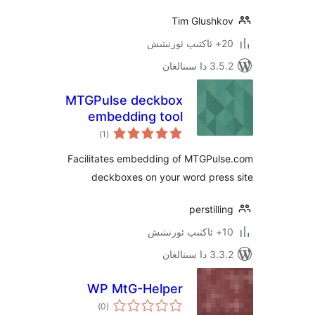
Tim Glush
ىنالغان
MTGPulse deckbox
embedding tool
ئومۇمىي
)
(1
دەرىجە
Facilitates embedding of MTGPu
deckboxes on your word pre
perstil
ىنالغان
WP MtG-Helper
ئومۇمىي
)
(0
دەرىجە