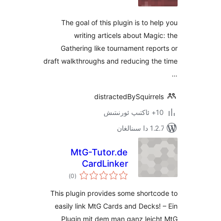
The goal of this plugin is to 
writing articels about Ma
Gathering like tournament re
draft walkthroughs and reducing 
distractedBySquirr
لغان
MtG-Tutor.de
CardLinker
ئومۇمىي
)
(0
دەرىجە
This plugin provides some shor
easily link MtG Cards and Deck
Plugin mit dem man ganz lei