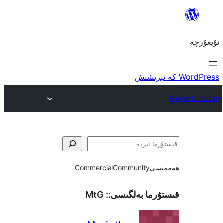
ى
Community
Commercial
ما بەلگىسى::
MtG