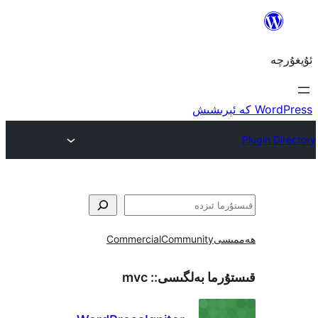
ى
Community
Commercial
ما بەلگىسى::
mvc