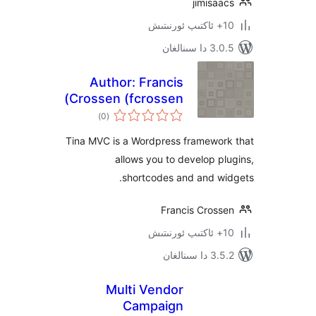
jimis
ىنالغان
Author: Francis
Crossen (fcrossen)
ئومۇمىي
)
(0
دەرىجە
Tina MVC is a Wordpress framewo
allows you to develop 
shortcodes and and w
Francis Cros
ىنالغان
Multi Vendor
Campaign