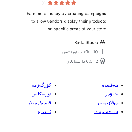
ئومۇمىي
)
(1
دەرىجە
Earn more money by creating ca
to allow vendors display their 
on specific areas of you
Rado Stu
 سىنالغان
كۆرگەزمە
ئۆرنەكلەر
قىستۇرمىلار
ئەندىزە