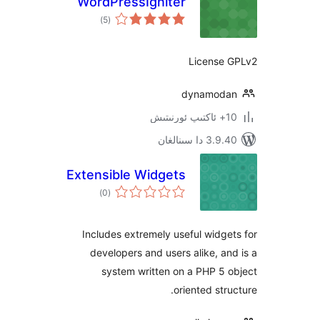
WordPressIgniter
ئومۇمىي
)
(5
دەرىجە
Licens
dynamo
 سىنالغان
Extensible Widgets
ئومۇمىي
)
(0
دەرىجە
Includes extremely useful wid
developers and users alike, 
system written on a PHP 
oriented st