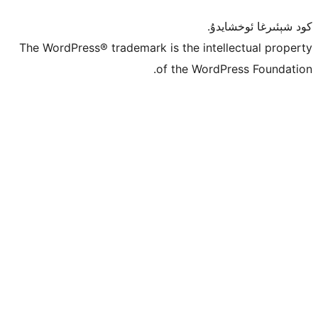
ۇ.
The WordPress® trademark is the inte
of the Word