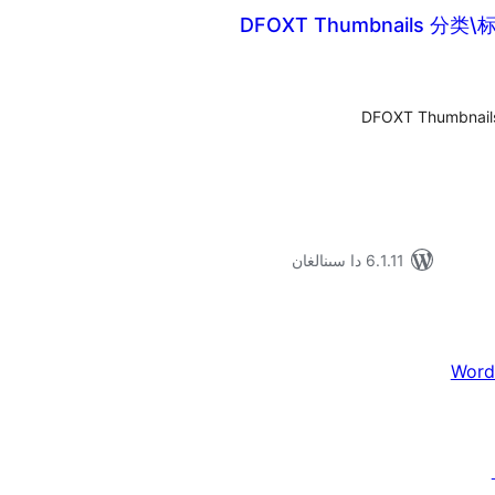
DFOXT Thumbnails 分
ۇمىي
ىجە
DFOXT Thumbna
6.1.11 دا سىنالغان
Word