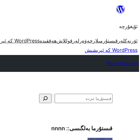
مەزمۇنغا
ئاتلاش
ئۇيغۇرچە
ئۆرنەكلەر
قىستۇرمىلار
خەۋەرلەر
قوللاش
ھەققىدە
WordPress كە ئېرىشىش
WordPress كە ئېرىشىش
Plugin Directory
ئىزدە
قىستۇرما بەلگىسى::
nnnn