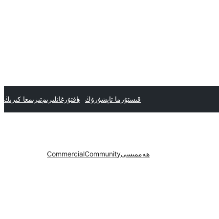
قىستۇرما تاپشۇرۇڭ
ياقتۇرغانلىرىم
تىزىمغا كىرىڭ
ھەممىسى
Community
Commercial