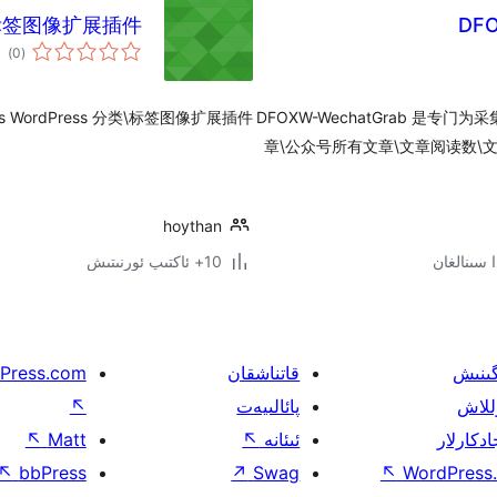
类\标签图像扩展插件
DF
ئوم
)
(0
دەر
ils WordPress 分类\标签图像扩展插件
DFOXW-WechatGrab 是专门
章\公众号所有文章\文章阅读数\
hoythan
10+ ئاكتىپ ئورنىتىش
گىنىش
قاتناشقان
Press.com
للاش
پائالىيەت
↖
ادكارلار
ئىئانە
↖
Matt
↖
↖
bbPress
↗
Swag
↖
WordPress.