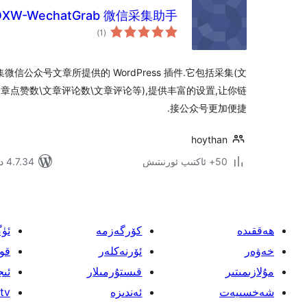
OXW-WechatGrab 微信采集助手
ئومۇمىي
)
(1
دەرىجە
为采集微信公众号文章所提供的 WordPress 插件.它包括采集(文
文章点赞数\文章评论数\文章评论等),提供丰富的设置,让你链
接公众号更加便捷.
hoythan
50+ ئاكتىپ ئورنىتىش
4.7.34 دا سىنالغان
ھەققىدە
كۆرگەزمە
ئۈ
خەۋەر
ئۆرنەكلەر
قو
مۇلازىمىتىر
قىستۇرمىلار
ئىج
شەخسىيەت
ئەندىزە
tv