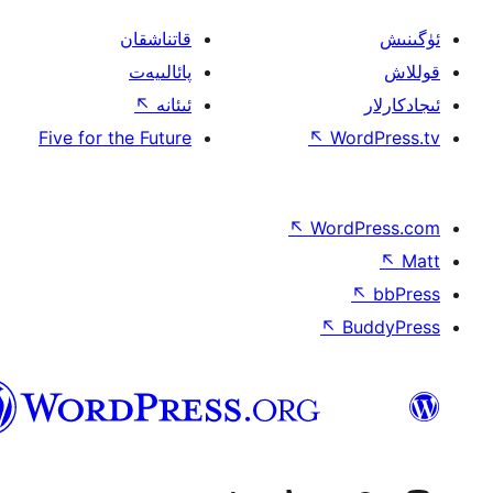
قاتناشقان
پائالىيەت
ئىئانە
↖
Five for the Future
↖
W
↖
Wor
↖
ئۇيغۇرچە