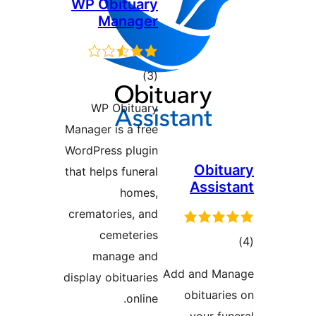
WP Obituary
Manager
ئومۇمىي
)
(3
دەرىجە
WP Obituary
Manager is a free
WordPress plugin
Obi
that helps funeral
Assi
homes,
crematories, and
cemeteries
ىي
manage and
ە
Add and 
display obituaries
obitua
online.