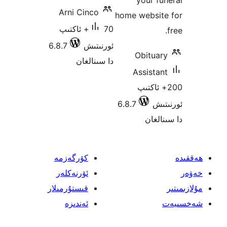
your 
Arni Cinco
home websi
70+ ئاكتىپ
ئورنىتىش
6.8.7
Obitu
دا سىنالغان
Assist
 ئاكتىپ
ش
6.8.7
غان
كۆرگەزمە
ئۆرنەكلەر
قىستۇرمىلار
ئەندىزە