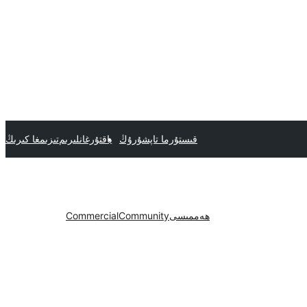
قىستۇرما تاپشۇرۇڭ
ياقتۇرغانلىرىم
تىزىمغا كىرىڭ
ھەممىسى
Community
Commercial