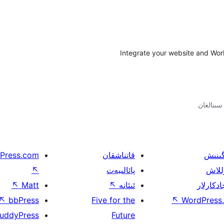
Integrate your website and Wo
گىنىش
قاتناشقان
Press.com
للاش
پائالىيەت
↖
ادكارلار
ئىئانە
↖
Matt
↖
↖
bbPress
Five for the
↖
WordPress.
uddyPress
Future