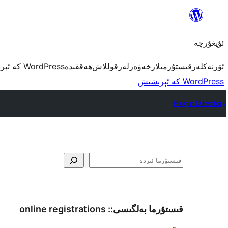
مەزمۇنغا
ئاتلاش
ئۇيغۇرچە
ئۆرنەكلەر
قىستۇرمىلار
خەۋەرلەر
قوللاش
ھەققىدە
WordPress كە ئېرىشىش
WordPress كە ئېرىشىش
Plugin Directory
ئىزدە
قىستۇرما بەلگىسى::
online registrations