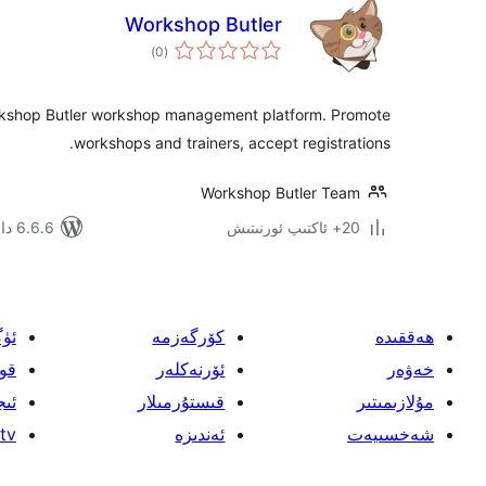
Workshop Butler
ئومۇمىي
)
(0
دەرىجە
rkshop Butler workshop management platform. Promote
workshops and trainers, accept registrations.
Workshop Butler Team
20+ ئاكتىپ ئورنىتىش
6.6.6 دا سىنالغان
ھەققىدە
كۆرگەزمە
ئۈ
خەۋەر
ئۆرنەكلەر
قو
مۇلازىمىتىر
قىستۇرمىلار
ئىج
شەخسىيەت
ئەندىزە
tv