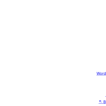
Word
↖
B