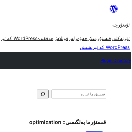
مەزمۇنغا
ئاتلاش
ئۇيغۇرچە
ئۆرنەكلەر
قىستۇرمىلار
خەۋەرلەر
قوللاش
ھەققىدە
WordPress كە ئېرىشىش
WordPress كە ئېرىشىش
Plugin Directory
ئىزدە
قىستۇرما بەلگىسى::
optimization