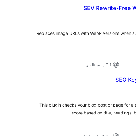
SEV Rewrite-Free 
ۇمىي
ىجە
Replaces image URLs with WebP versions when su
7.1 دا سىنالغان
SEO Ke
ۇمىي
ىجە
This plugin checks your blog post or page for a
score based on title, headings, 