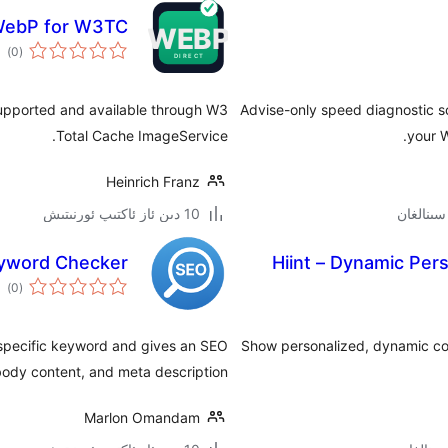
WebP for W3TC
ئوم
)
(0
دەر
pported and available through W3
Advise-only speed diagnostic sc
Total Cache ImageService.
your W
Heinrich Franz
10 دىن ئاز ئاكتىپ ئورنىتىش
yword Checker
Hiint – Dynamic Pe
ئوم
)
(0
دەر
 specific keyword and gives an SEO
Show personalized, dynamic cont
body content, and meta description.
Marlon Omandam