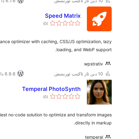
10 دىن ئاز ئاكتىپ ئورنىتىش
6.7.6 دا سىنالغان
Speed Matrix
ئومۇمىي
)
(0
دەرىجە
nce optimizer with caching, CSS/JS optimization, lazy
loading, and WebP support.
wpstrativ
10 دىن ئاز ئاكتىپ ئورنىتىش
6.9.6 دا سىنالغان
Temperal PhotoSynth
ئومۇمىي
)
(0
دەرىجە
iest no-code solution to optimize and transform images
directly in markup.
temperal