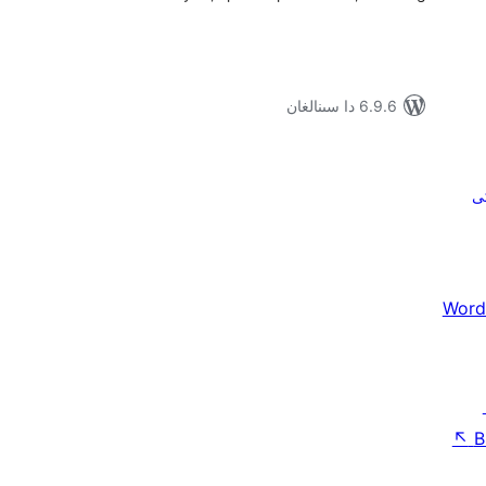
6.9.6 دا سىنالغان
كى
Word
↖
B