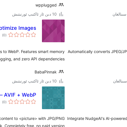
wpplugged
10 دىن ئاز ئاكتىپ ئورنىتىش
ptimize Images
ئوم
)
(0
دەر
ads to WebP. Features smart memory
Automatically converts JPEG/JP
logging, and zero API dependencies.
BabaPinnak
10 دىن ئاز ئاكتىپ ئورنىتىش
— AVIF + WebP
ئوم
)
(0
دەر
content to <picture> with JPG/PNG
Integrate NudgeAI's AI-powere
ck. Completely free, no paid version.