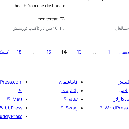
health from one dashboard.
monitorcat
10 دىن ئاز ئاكتىپ ئورنىتىش
18
15
14
13
1
دىنقى
…
…
كېيىن
گىنىش
قاتناشقان
Press.com
للاش
پائالىيەت
↖
ادكارلار
ئىئانە
↖
Matt
↖
↖
bbPress
↗
Swag
↖
WordPress.
uddyPress