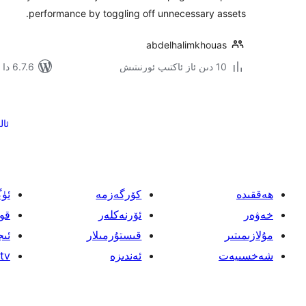
performance by toggling off unnecessary assets.
abdelhalimkhouas
10 دىن ئاز ئاكتىپ ئورنىتىش
6.7.6 دا سىنالغان
يازمىنى
بەتكە
ئال
ئايرىش
ھەققىدە
كۆرگەزمە
ئۈ
خەۋەر
ئۆرنەكلەر
قو
مۇلازىمىتىر
قىستۇرمىلار
ئىج
شەخسىيەت
ئەندىزە
tv