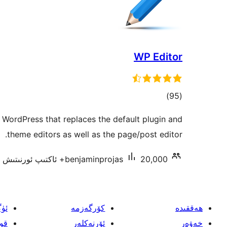
WP Editor
ئومۇمىي
)
(95
دەرىجە
r WordPress that replaces the default plugin and
theme editors as well as the page/post editor.
20,000+ ئاكتىپ ئورنىتىش
benjaminprojas
ھەققىدە
كۆرگەزمە
ئۈ
خەۋەر
ئۆرنەكلەر
قو