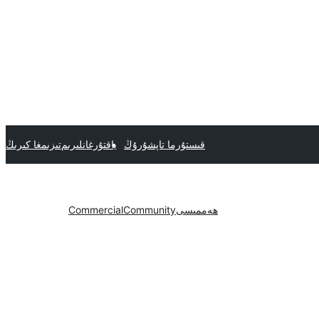
قىستۇرما تاپشۇرۇڭ
ياقتۇرغانلىرىم
تىزىمغا كىرىڭ
ھەممىسى
Community
Commercial