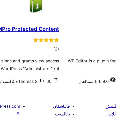
MPro Protected Content
ئومۇمىي
)
(2
دەرىجە
ttings and grants view access
WP Editor is a plugin fo
WordPress "Administrator" rol …
6.9.6 دا سىنالغان
60+ ئاكتىپ ئورنىتىش
Thomas S
گىنىش
قاتناشقان
Press.com
للاش
پائالىيەت
↖