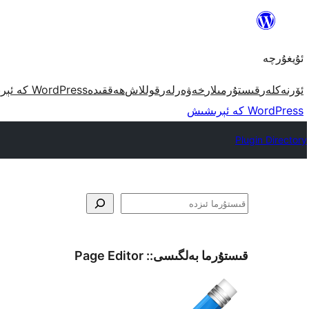
مەزمۇنغا
ئاتلاش
ئۇيغۇرچە
ئۆرنەكلەر
قىستۇرمىلار
خەۋەرلەر
قوللاش
ھەققىدە
WordPress كە ئېرىشىش
WordPress كە ئېرىشىش
Plugin Directory
ئىزدە
قىستۇرما بەلگىسى::
Page Editor