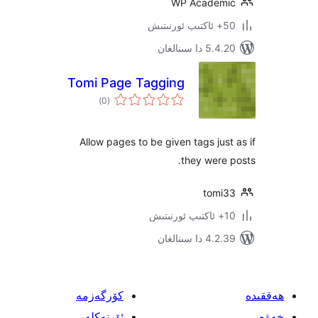
WP Acade
 سىنالغان
Tomi Page Tagging
ئومۇمىي
)
(0
دەرىجە
Allow pages to be given tags ju
they wer
tom
 سىنالغان
كۆرگەزمە
ئۆرنەكلەر