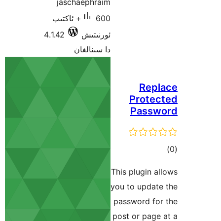
jaschaephraim
600+ ئاكتىپ
ئورنىتىش
4.1.42
دا سىنالغان
This p
you to
passw
post 