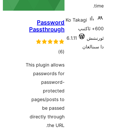
Ko Ta
Password
Passthrough
6.1.11
ئومۇمىي
)
(6
دەرىجە
This plugin allows
passwords for
password-
protected
pages/posts to
be passed
directly through
the URL.