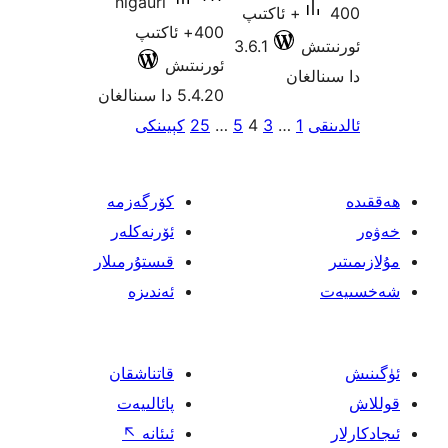
nigauri
اكتىپ
400+ ئاكتىپ
3.6.1
ئورنىتىش
5.4.20 دا سىنالغان
4
5
…
25
كېيىنكى
كۆرگەزمە
ئۆرنەكلەر
قىستۇرمىلار
ئەندىزە
قاتناشقان
پائالىيەت
ئىئانە
↖