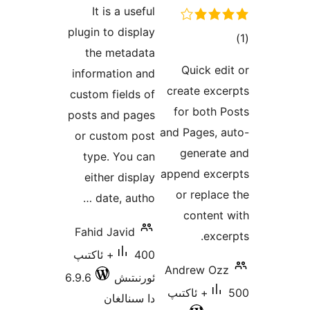
It is a useful
plugin to display
the metadata
Q
information and
cre
custom fields of
fo
posts and pages
and P
or custom post
g
type. You can
appe
either display
or
date, autho …
Fahid Javid
400+ ئاكتىپ
And
ئورنىتىش
6.9.6
اكتىپ
دا سىنالغان