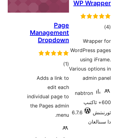
WP
Page
Management
Dropdown
WordP
u
ئومۇمىي
)
(1
Variou
دەرىجە
Adds a link to
edit each
nab
individual page to
the Pages admin
6.7.6
menu.