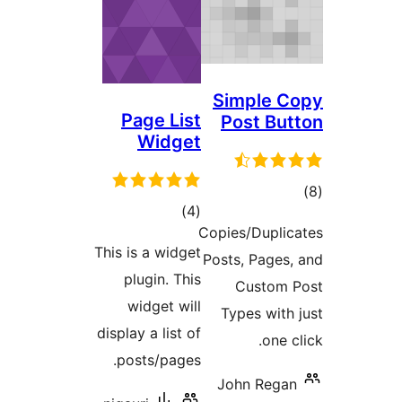
Sim
Page List
Po
Widget
ئومۇمىي
)
(4
Copies
دەرىجە
This is a widget
Posts
plugin. This
C
widget will
Typ
display a list of
posts/pages.
Joh