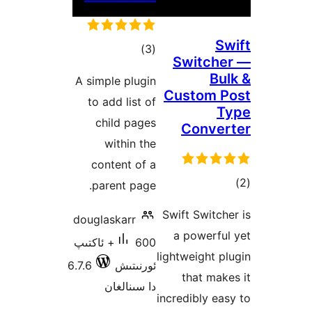
ئومۇمىي
)
(3
Sw
دەرىجە
A simple plugin
Cus
to add list of
child pages
C
within the
content of a
parent page.
Swift
douglaskarr
a 
600+ ئاكتىپ
lightw
ئورنىتىش
6.7.6
t
دا سىنالغان
incred