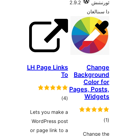
2.9.2
LH Page Links
To
Ba
Page
ئومۇمىي
)
(4
دەرىجە
Lets you make a
WordPress post
or page link to a