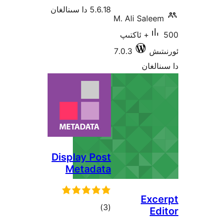
5.6.18 دا سىنالغان
M. Al
اكتىپ
7.0.3
Display Post
Metadata
ئومۇمىي
)
(3
دەرىجە