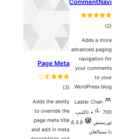
Com
A
adva
na
Page Meta
you
Word
ئومۇمىي
)
(3
دەرىجە
Adds the ability
Les
to override the
اكتىپ
page meta title
6.3.9
and add in meta
descriptions and