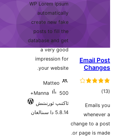
WP Lorem ipsum
automatically
create new fake
posts to fill the
database and get
a very good
impression for
E
your website.
Matteo
500+
Manna
ئاكتىپ ئورنىتىش
5.8.14 دا سىنالغان
chang
or p