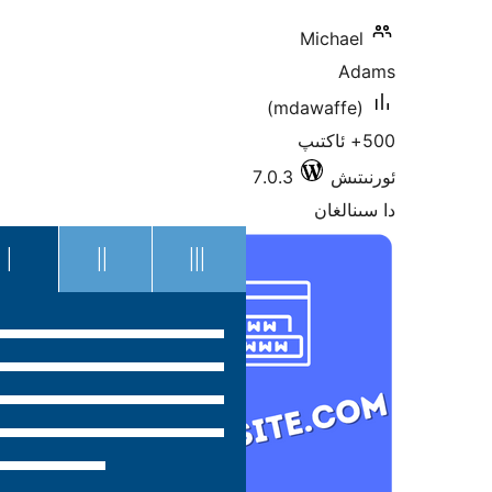
(md
7.0.3