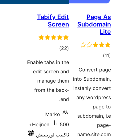
Tabify Edit
Screen
S
ئومۇمىي
)
(22
دەرىجە
Enable tabs in the
C
edit screen and
into
manage them
inst
from the back-
an
end.
Marko
su
500+
Heijnen
na
ئاكتىپ ئورنىتىش