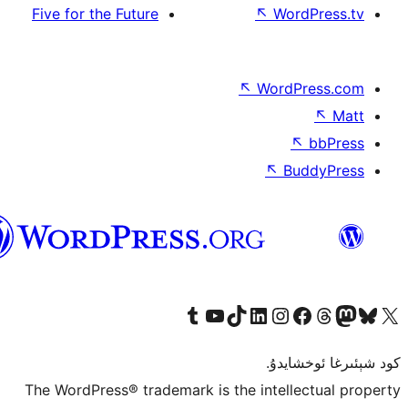
Five for the Future
ئۇيغۇرچە
ىڭ
مىزنى زىيارەت قىلىڭ
TikTo ھېساباتىمىزنى زىيارەت قىلىڭ
YouTube قانىلىمىزنى زىيارەت قىلىڭ
Tumblr ھېساباتىمىزنى زىيارەت قىلىڭ
The WordPress® trademark is the