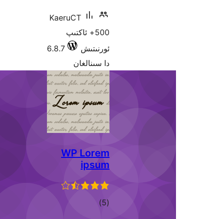
KaeruCT
500+ ئاكتىپ
ئورنىتىش
6.8.7
دا سىنالغان
WP Lorem
ipsum
ئومۇمىي
)
(5
دەرىجە