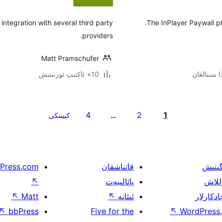
integration with several third party
The InPlayer Paywall pl
providers.
Matt Pramschufer
10+ ئاكتىپ ئورنىتىش
4
2
1
…
كېيىنكى
گىنىش
قاتناشقان
Press.com
للاش
پائالىيەت
↖
ادكارلار
ئىئانە
↖
Matt
↖
↖
bbPress
Five for the
↖
WordPress.