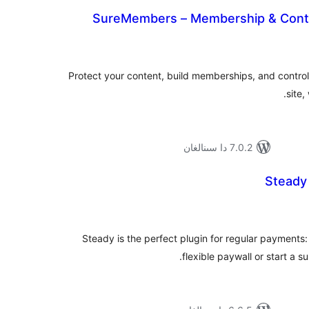
SureMembers – Membership & Conte
ۇمىي
ىجە
Protect your content, build memberships, and contr
site,
7.0.2 دا سىنالغان
Steady
مۇمىي
رىجە
Steady is the perfect plugin for regular payments:
flexible paywall or start a 