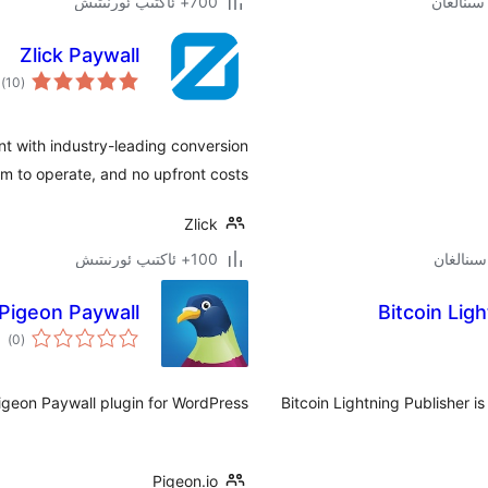
700+ ئاكتىپ ئورنىتىش
Zlick Paywall
ئو
)
(10
دە
nt with industry-leading conversion
rm to operate, and no upfront costs.
Zlick
100+ ئاكتىپ ئورنىتىش
Pigeon Paywall
Bitcoin Lig
ئوم
)
(0
دەر
Pigeon Paywall plugin for WordPress
Bitcoin Lightning Publisher i
Pigeon.io