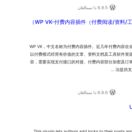
6.9.5 دا سىنالغان
WP VK-付费内容插件（付费阅读/资料/
ۇمىي
ىجە
WP VK，中文名称为付费内容插件。近几年付费内容
以付费模式经营有价值的文章、资料文档及工具软件资
容，需要实现支付接口的对接、付费内容部分加密及订单管理
法提供支
6.8.6 دا سىنالغان
ۇمىي
ىجە
This plugin lets authors add locks to their posts an