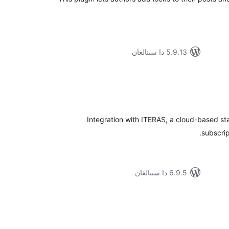
5.9.13 دا سىنالغان
ۇمىي
ىجە
Integration with ITERAS, a cloud-based st
subscri
6.9.5 دا سىنالغان
ۇمىي
ىجە