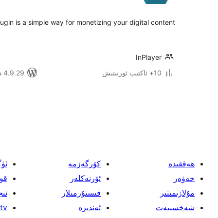
ugin is a simple way for monetizing your digital content.
InPlayer
10+ ئاكتىپ ئورنىتىش
4.9.29 دا سىنالغان
يازمىنى
بەتكە
ئايرىش
ھەققىدە
كۆرگەزمە
ئۈ
خەۋەر
ئۆرنەكلەر
قو
مۇلازىمىتىر
قىستۇرمىلار
ئىج
شەخسىيەت
ئەندىزە
tv