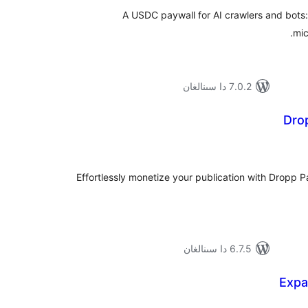
A USDC paywall for AI crawlers and bots
mic
7.0.2 دا سىنالغان
Dro
ۇمىي
ىجە
Effortlessly monetize your publication with Dropp
6.7.5 دا سىنالغان
Expa
ۇمىي
ىجە