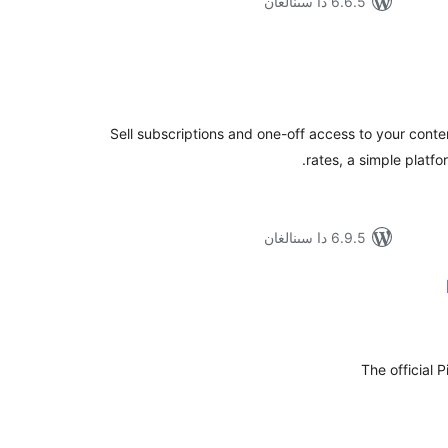
6.6.5 دا سىنالغان
مۇمىي
رىجە
Sell subscriptions and one-off access to your conte
rates, a simple platfo
6.9.5 دا سىنالغان
ۇمىي
ىجە
The official 