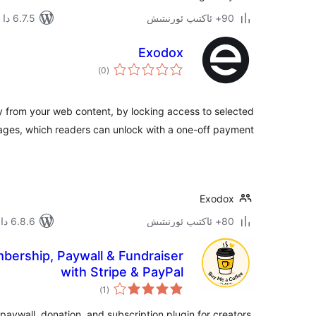
90+ ئاكتىپ ئورنىتىش
6.7.5 دا سىنالغان
Exodox
ئومۇمىي
)
(0
دەرىجە
from your web content, by locking access to selected
ges, which readers can unlock with a one-off payment.
Exodox
80+ ئاكتىپ ئورنىتىش
6.8.6 دا سىنالغان
bership, Paywall & Fundraiser
with Stripe & PayPal
ئومۇمىي
)
(1
دەرىجە
ywall, donation, and subscription plugin for creators.