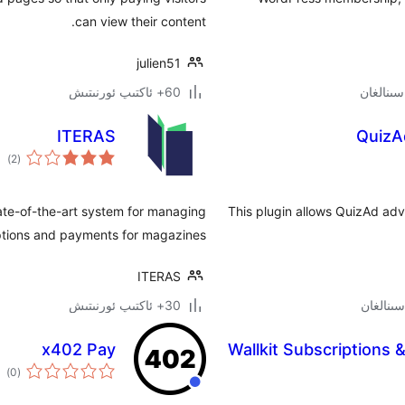
can view their content.
julien51
60+ ئاكتىپ ئورنىتىش
ITERAS
QuizA
ئوم
)
(2
دەر
ate-of-the-art system for managing
This plugin allows QuizAd ad
ptions and payments for magazines.
ITERAS
30+ ئاكتىپ ئورنىتىش
x402 Pay
Wallkit Subscriptions 
ئوم
)
(0
دەر