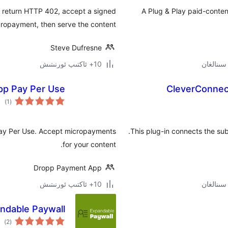
: return HTTP 402, accept a signed
A Plug & Play paid-conten
ropayment, then serve the content.
Steve Dufresne
10+ ئاكتىپ ئورنىتىش
pp Pay Per Use
CleverConnect
ئوم
)
(1
دەر
 Pay Per Use. Accept micropayments
This plug-in connects the su
for your content.
Dropp Payment App
10+ ئاكتىپ ئورنىتىش
ndable Paywall
ئوم
)
(2
دەر