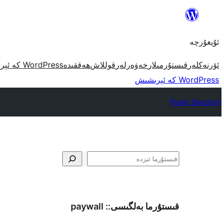
مەزمۇنغا
ئاتلاش
ئۇيغۇرچە
ئۆرنەكلەر
قىستۇرمىلار
خەۋەرلەر
قوللاش
ھەققىدە
WordPress كە ئېرىشىش
WordPress كە ئېرىشىش
Plugin Directory
ئىزدە
قىستۇرما بەلگىسى::
paywall