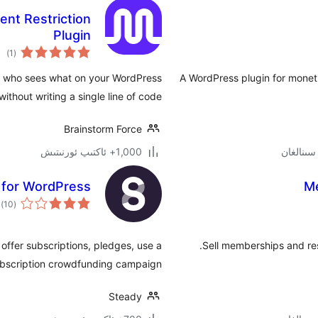
nt Restriction
Plugin
ئوم
)
(1
دەر
ol who sees what on your WordPress
A WordPress plugin for moneti
 without writing a single line of code.
Brainstorm Force
1,000+ ئاكتىپ ئورنىتىش
 for WordPress
Me
ئو
)
(10
دە
 offer subscriptions, pledges, use a
Sell memberships and re
subscription crowdfunding campaign.
Steady