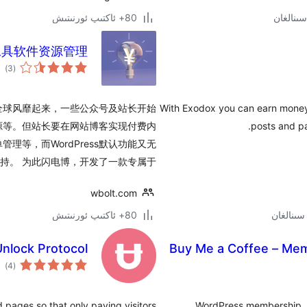
80+ ئاكتىپ ئورنىتىش
工具软件资源管理）
ئوم
)
(3
دەر
在全球风靡起来，一些公众号及站长开始
With Exodox you can earn money 
源等。但站长要在网站博客实现付费内
posts and pa
等，而WordPress默认功能又无
持。 为此闪电博，开发了一款专属于 …
wbolt.com
80+ ئاكتىپ ئورنىتىش
Unlock Protocol
Buy Me a Coffee – Mem
ئوم
)
(4
دەر
d pages so that only paying visitors
WordPress membership, pa