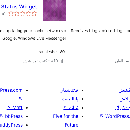
 Status Widget
ئوم
)
(0
دەر
kes updating your social networks a
Receives blogs, micro-blogs, a
 iGoogle, Windows Live Messenger …
samlesher
10+ ئاكتىپ ئورنىتىش
گىنىش
قاتناشقان
Press.com
للاش
پائالىيەت
↖
ادكارلار
ئىئانە
↖
Matt
↖
↖
bbPress
Five for the
↖
WordPress.
uddyPress
Future