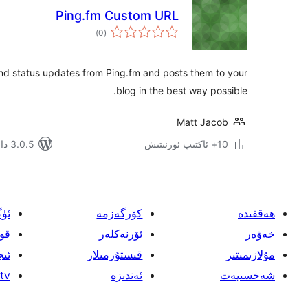
Ping.fm Custom URL
ئومۇمىي
)
(0
دەرىجە
nd status updates from Ping.fm and posts them to your
blog in the best way possible.
Matt Jacob
10+ ئاكتىپ ئورنىتىش
3.0.5 دا سىنالغان
ھەققىدە
كۆرگەزمە
ئۈ
خەۋەر
ئۆرنەكلەر
قو
مۇلازىمىتىر
قىستۇرمىلار
ئىج
شەخسىيەت
ئەندىزە
tv