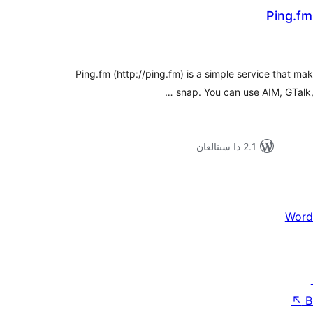
Ping.fm
ۇمىي
ىجە
Ping.fm (http://ping.fm) is a simple service that ma
snap. You can use AIM, GTalk,
2.1 دا سىنالغان
Word
↖
B