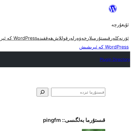
مەزمۇنغا
ئاتلاش
ئۇيغۇرچە
ئۆرنەكلەر
قىستۇرمىلار
خەۋەرلەر
قوللاش
ھەققىدە
WordPress كە ئېرىشىش
WordPress كە ئېرىشىش
Plugin Directory
ئىزدە
قىستۇرما بەلگىسى::
pingfm