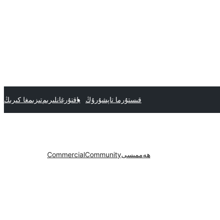
قىستۇرما تاپشۇرۇڭ
ياقتۇرغانلىرىم
تىزىمغا كىرىڭ
ھەممىسى
Community
Commercial