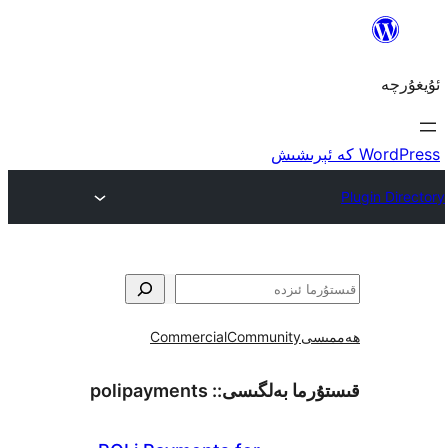
ى
Community
Commercial
ما بەلگىسى::
polipayments