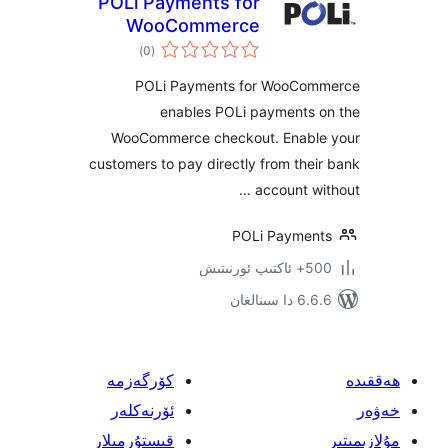
POLi Payments for
WooCommerce
ئومۇمىي
)
(0
دەرىجە
POLi Payments for WooC
enables POLi payments
WooCommerce checkout. Enab
customers to pay directly from th
account w
POLi Payme
نىتىش
ىنالغان
كۆرگەزمە
ئۆرنەكلەر
قىستۇرمىلار