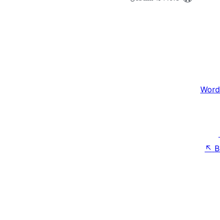
Word
↖
B