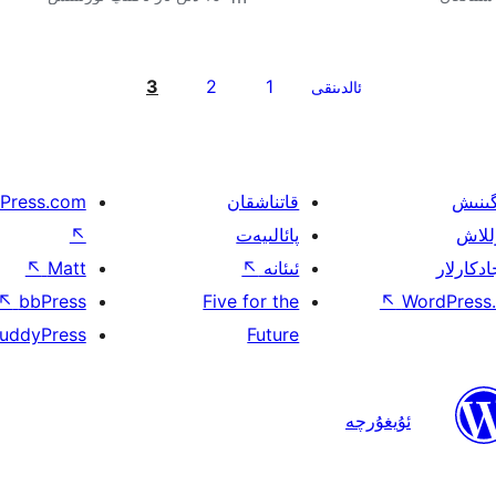
3
2
1
ئالدىنقى
گىنىش
قاتناشقان
Press.com
للاش
پائالىيەت
↖
ادكارلار
ئىئانە
↖
Matt
↖
↖
bbPress
Five for the
↖
WordPress.
uddyPress
Future
ئۇيغۇرچە