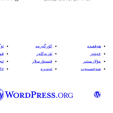
يازمىنى
بەتكە
ئايرىش
ھەققىدە
كۆرگەزمە
ئۈ
خەۋەر
ئۆرنەكلەر
قو
مۇلازىمىتىر
قىستۇرمىلار
ئىج
شەخسىيەت
ئەندىزە
tv