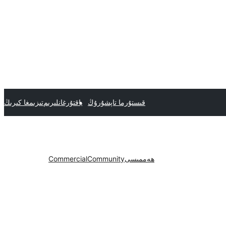
قىستۇرما تاپشۇرۇڭ
ياقتۇرغانلىرىم
تىزىمغا كىرىڭ
ھەممىسى
Community
Commercial