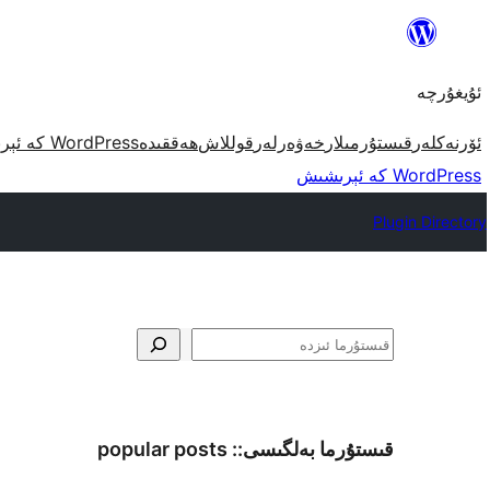
مەزمۇنغا
ئاتلاش
ئۇيغۇرچە
ئۆرنەكلەر
قىستۇرمىلار
خەۋەرلەر
قوللاش
ھەققىدە
WordPress كە ئېرىشىش
WordPress كە ئېرىشىش
Plugin Directory
ئىزدە
قىستۇرما بەلگىسى::
popular posts