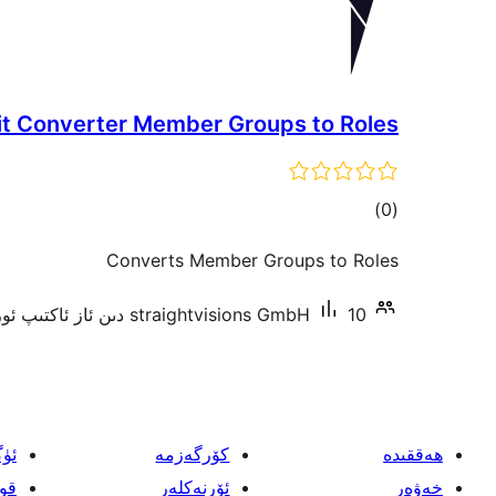
it Converter Member Groups to Roles
ئومۇمىي
)
(0
دەرىجە
Converts Member Groups to Roles
10 دىن ئاز ئاكتىپ ئورنىتىش
straightvisions GmbH
ھەققىدە
كۆرگەزمە
ئۈ
خەۋەر
ئۆرنەكلەر
قو