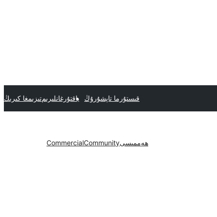
قىستۇرما تاپشۇرۇڭ
ياقتۇرغانلىرىم
تىزىمغا كىرىڭ
ھەممىسى
Community
Commercial