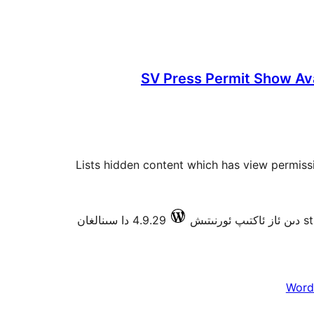
SV Press Permit Show Ava
Lists hidden content which has view permissi
s
4.9.29 دا سىنالغان
Word