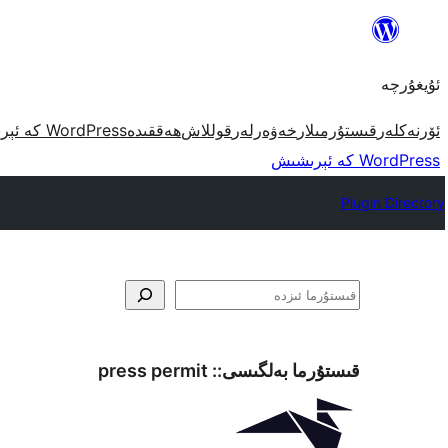
مەزمۇنغا
ئاتلاش
ئۇيغۇرچە
ئۆرنەكلەر
قىستۇرمىلار
خەۋەرلەر
قوللاش
ھەققىدە
WordPress كە ئېرىشىش
WordPress كە ئېرىشىش
Plugin Directory
ئىزدە
قىستۇرما بەلگىسى::
press permit