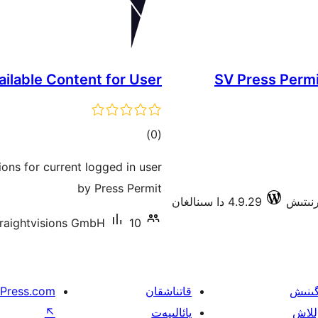
ilable Content for User
SV Press Perm
ئومۇمىي
)
(0
دەرىجە
ons for current logged in user
by Press Permit
4.9.29 دا سىنالغان
10 دىن ئاز ئاكتىپ ئورنىتىش
traightvisions GmbH
گىنىش
قاتناشقان
Press.com
للاش
پائالىيەت
↖