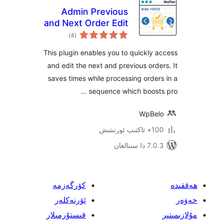
Admin Previous
and Next Order Edit
ئومۇمىي
Links for
)
(4
دەرىجە
Woocommerce
This plugin enables you to quickl
and edit the next and previous or
saves times while processing ord
sequence which boos
WpB
ىتىش
ىنالغان
كۆرگەزمە
ئۆرنەكلەر
قىستۇرمىلار