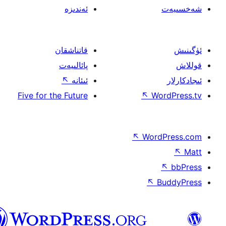
ئەندىزە
قاتناشقان
پائالىيەت
ئىئانە
↖
Five for the Future
↖
W
↖
Wor
↖
ئۇيغۇرچە