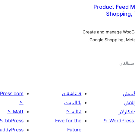
Product Feed M
Shopping, 
Create and manage WooCom
Google Shopping, Meta,
گىنىش
قاتناشقان
Press.com
للاش
پائالىيەت
↖
ادكارلار
ئىئانە
↖
Matt
↖
↖
bbPress
Five for the
↖
WordPress.
uddyPress
Future