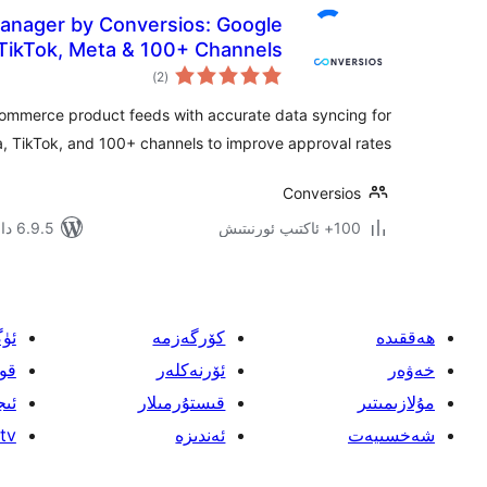
anager by Conversios: Google
TikTok, Meta & 100+ Channels
ئومۇمىي
)
(2
دەرىجە
merce product feeds with accurate data syncing for
 TikTok, and 100+ channels to improve approval rates.
Conversios
100+ ئاكتىپ ئورنىتىش
6.9.5 دا سىنالغان
ھەققىدە
كۆرگەزمە
ئۈ
خەۋەر
ئۆرنەكلەر
قو
مۇلازىمىتىر
قىستۇرمىلار
ئىج
شەخسىيەت
ئەندىزە
tv