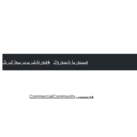
قىستۇرما تاپشۇرۇڭ
ياقتۇرغانلىرىم
تىزىمغا كىرىڭ
ھەممىسى
Community
Commercial