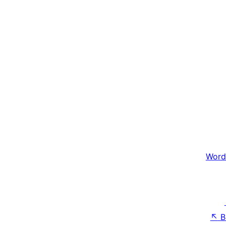
Word
↖
B