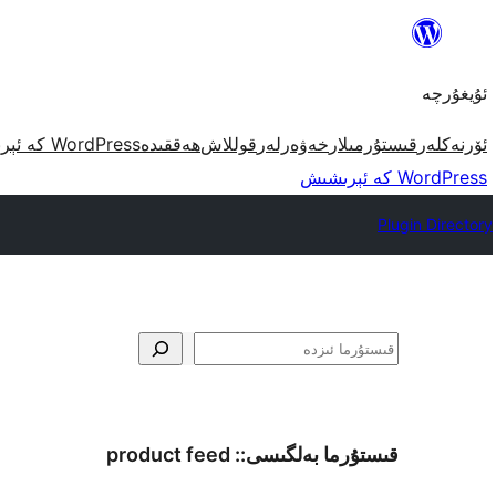
مەزمۇنغا
ئاتلاش
ئۇيغۇرچە
ئۆرنەكلەر
قىستۇرمىلار
خەۋەرلەر
قوللاش
ھەققىدە
WordPress كە ئېرىشىش
WordPress كە ئېرىشىش
Plugin Directory
ئىزدە
قىستۇرما بەلگىسى::
product feed