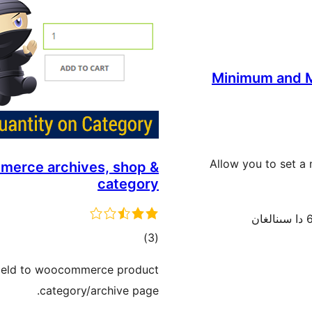
Minimum and 
Allow you to set a
merce archives, shop &
category
غان
ئومۇمىي
)
(3
دەرىجە
 field to woocommerce product
category/archive page.