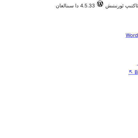
4.5.33 دا سىنالغان
Word
↖
B