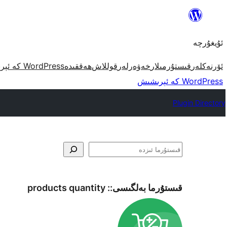
مەزمۇنغا
ئاتلاش
ئۇيغۇرچە
ئۆرنەكلەر
قىستۇرمىلار
خەۋەرلەر
قوللاش
ھەققىدە
WordPress كە ئېرىشىش
WordPress كە ئېرىشىش
Plugin Directory
ئىزدە
قىستۇرما بەلگىسى::
products quantity