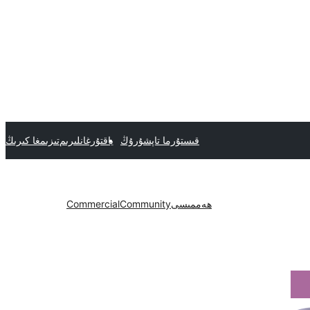
قىستۇرما تاپشۇرۇڭ
ياقتۇرغانلىرىم
تىزىمغا كىرىڭ
ھەممىسى
Community
Commercial