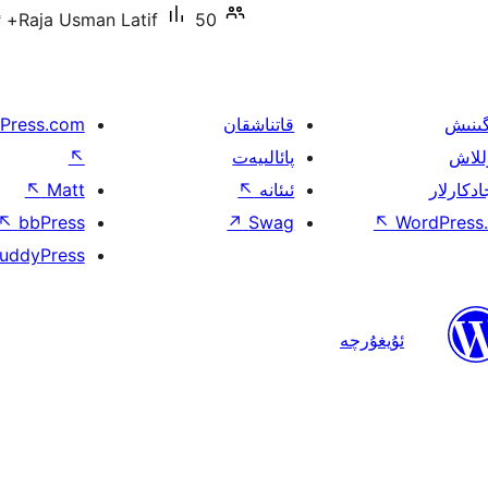
50+ ئاكتىپ ئورنىتىش
Raja Usman Latif
گىنىش
قاتناشقان
Press.com
للاش
پائالىيەت
↖
ادكارلار
ئىئانە
↖
Matt
↖
↖
bbPress
↗
Swag
↖
WordPress.
uddyPress
ئۇيغۇرچە